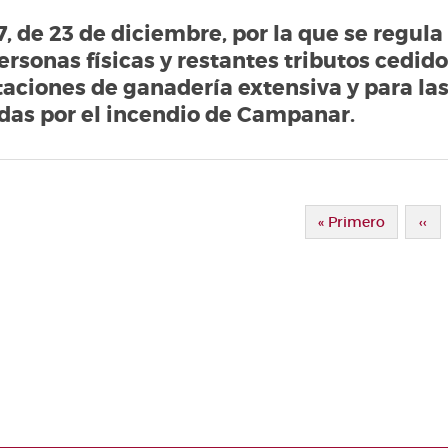
7, de 23 de diciembre, por la que se regul
ersonas físicas y restantes tributos cedid
taciones de ganadería extensiva y para la
adas por el incendio de Campanar.
Paginación
Primera Página
« Primero
Pág
‹‹