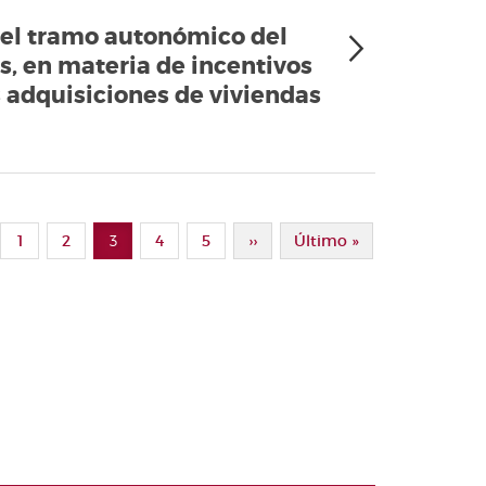
a el tramo autonómico del
os, en materia de incentivos
s adquisiciones de viviendas
ina Anterior
Page
1
Page
2
3
Page
4
Page
5
Siguiente Página
››
Última Página
Último »
Página actual