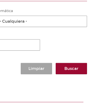
emática
- Cualquiera -
Limpiar
Buscar