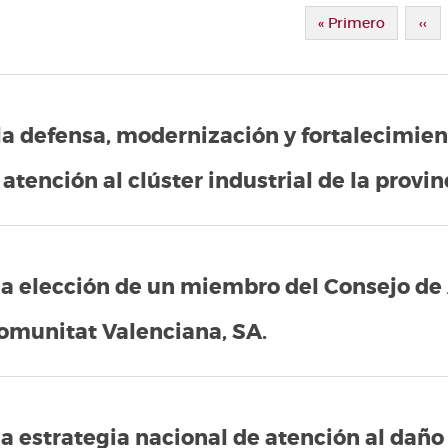
Paginación
Primera Página
« Primero
Pág
‹‹
la defensa, modernización y fortalecimient
atención al clúster industrial de la provin
la elección de un miembro del Consejo de
omunitat Valenciana, SA.
la estrategia nacional de atención al daño