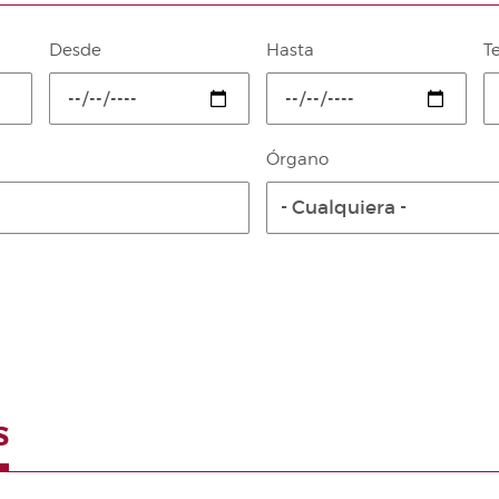
Desde
Hasta
T
Órgano
- Cualquiera -
S