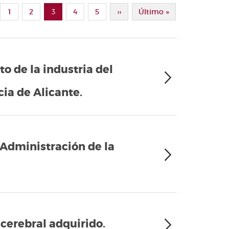
ina Anterior
Page
1
Page
2
3
Page
4
Page
5
Siguiente Página
››
Última Página
Último »
Página actual
o de la industria del
cia de Alicante.
 Administración de la
 cerebral adquirido.