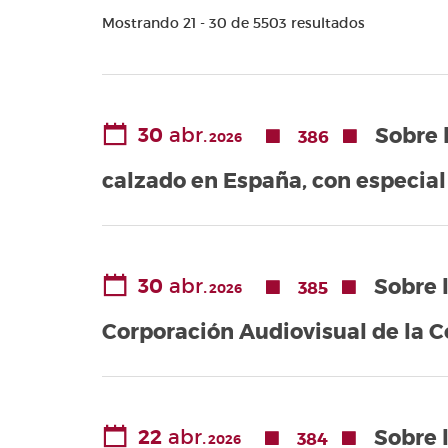
Valencianes
Mostrando 21 - 30 de 5503 resultados
Cortes
Forales
Otras
publicaciones
30
abr.
Sobre 
386
2026
Información
y venta
calzado en España, con especial 
30
abr.
Sobre 
385
2026
Corporación Audiovisual de la C
22
abr.
Sobre 
384
2026