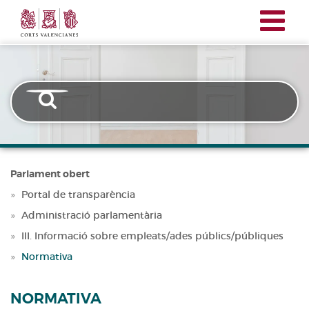
Corts
Vés
Transparencia
Valencianes
al
contingut
Parlament obert
Portal de transparència
Administració parlamentària
III. Informació sobre empleats/ades públics/públiques
Normativa
NORMATIVA