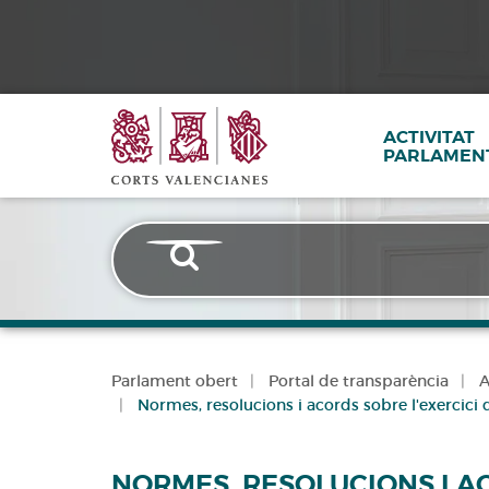
Corts
Vés
al
contingut
Valencianes
Transparencia
ACTIVITAT
PARLAMEN
Parlament obert
Portal de transparència
A
Normes, resolucions i acords sobre l'exercici
NORMES, RESOLUCIONS I A