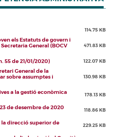
114.75 KB
ven els Estatuts de govern i
la Secretaria General (BOCV
471.83 KB
m. 55 de 21/01/2020)
122.07 KB
retari General de la
tar sobre assumptes i
130.98 KB
ives a la gestió econòmica
178.13 KB
de 23 de desembre de 2020
118.86 KB
 la direcció superior de
229.25 KB