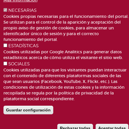
Más información
PLAZA DE SAN LORENZO, 4 VALÈNCIA 46003
TELÉFONO: 963188000
NECESARIAS
CORREO
Cookies propias necesarias para el funcionamiento del portal.
Se utilizan para el control de la aparición y aceptación del
propio aviso de gestión de cookies, para almacenar un
identificador único de sesión y para el correcto
funcionamiento del portal.
ESTADÍSTICAS
Cookies utilizadas por Google Analitics para generar datos
ACCESIBILIDAD
AVISO LEGAL
estadísticos acerca de cómo utiliza el visitante el sitio web.
Pie
CANAL DE DENÚNCIES
CONTACTO
SOCIALES
de
Cookies utilizadas para que los visitantes puedan interactuar
GLOSARIO
PREGUNTAS FRECUENTES
página
con el contenido de diferentes plataformas sociales de las
MAPA WEB
POLÍTICA DE COOKIES
que sean usuarios (Facebook, YouTube, X, Flickr, etc.). Las
condiciones de utilización de estas cookies y la información
recopilada se regula por la política de privacidad de la
plataforma social correspondiente.
Guardar configuración
Rechazar todas
Aceptar todas