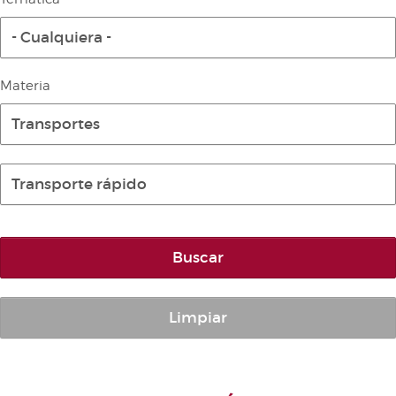
Diario de la Diputación Permanente
- Cualquiera -
Informe BOC
Publicaciones no oficiales
Materia
Anuario de Derecho Parlamentario
Transportes
Temes de Les Corts Valencianes
Cortes Forales
Transporte rápido
Otras publicaciones
Información y venta
Buscar
Limpiar