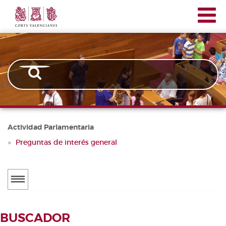
Corts
Pasar
Navegación
Valencianes
al
principal
contenido
principal
Actividad Parlamentaria
Preguntas de interés general
Menú
secundario
ACTUALIDAD
BUSCADOR
Noticias
BUSCADOR DE TRAMITACIONES