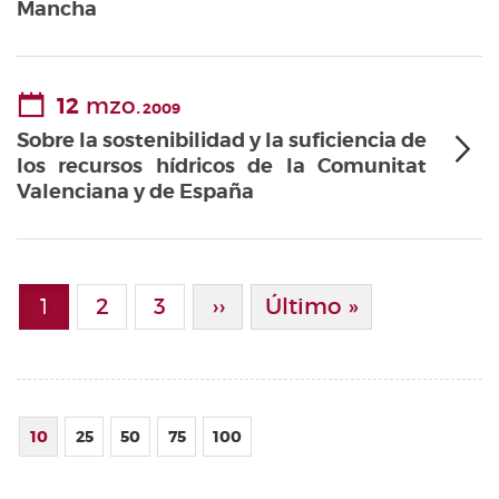
Mancha
12
mzo.
2009
Sobre la sostenibilidad y la suficiencia de
los recursos hídricos de la Comunitat
Valenciana y de España
Paginación
1
Page
2
Page
3
Siguiente Página
››
Última Página
Último »
Página actual
10
25
50
75
100