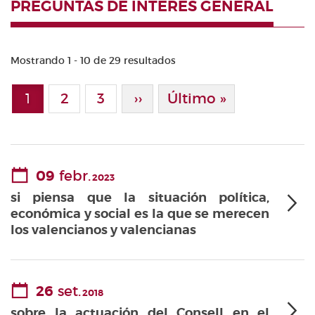
PREGUNTAS DE INTERÉS GENERAL
Mostrando 1 - 10 de 29 resultados
Paginación
1
Page
2
Page
3
Siguiente Página
››
Última Página
Último »
Página actual
09
febr.
2023
si piensa que la situación política,
económica y social es la que se merecen
los valencianos y valencianas
26
set.
2018
sobre la actuación del Consell en el