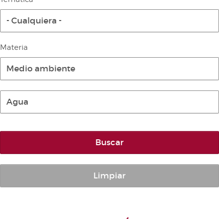
Diario de la Diputación Permanente
- Cualquiera -
Informe BOC
Publicaciones no oficiales
Materia
Anuario de Derecho Parlamentario
Medio ambiente
Temes de Les Corts Valencianes
Cortes Forales
Agua
Otras publicaciones
Información y venta
Buscar
Limpiar