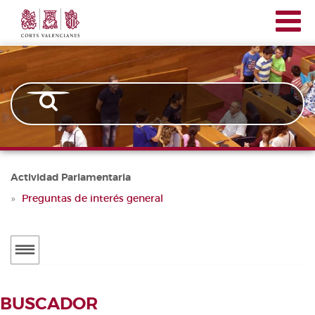
Corts
Pasar
Navegación
Valencianes
al
principal
contenido
principal
Actividad Parlamentaria
Preguntas de interés general
Menú
secundario
ACTUALIDAD
BUSCADOR
Noticias
BUSCADOR DE TRAMITACIONES