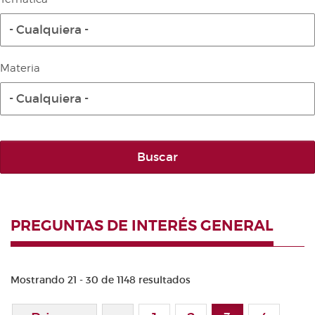
Diario de la Diputación Permanente
- Cualquiera -
Informe BOC
Publicaciones no oficiales
Materia
Anuario de Derecho Parlamentario
- Cualquiera -
Temes de Les Corts Valencianes
Cortes Forales
Otras publicaciones
Buscar
Información y venta
PREGUNTAS DE INTERÉS GENERAL
Mostrando 21 - 30 de 1148 resultados
Paginación