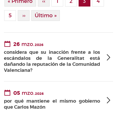
Primera Página
« Primero
Página Anterior
‹‹
Page
1
Page
2
3
Page
4
Página actua
Page
5
Siguiente Página
››
Última Página
Último »
26
mzo.
2026
considera que su inacción frente a los
escándalos de la Generalitat está
dañando la reputación de la Comunidad
Valenciana?
05
mzo.
2026
por qué mantiene el mismo gobierno
que Carlos Mazón