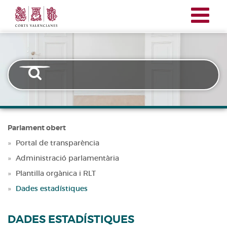
Corts
Vés
Transparencia
Valencianes
al
contingut
Parlament obert
Portal de transparència
Administració parlamentària
Plantilla orgànica i RLT
Dades estadístiques
DADES ESTADÍSTIQUES