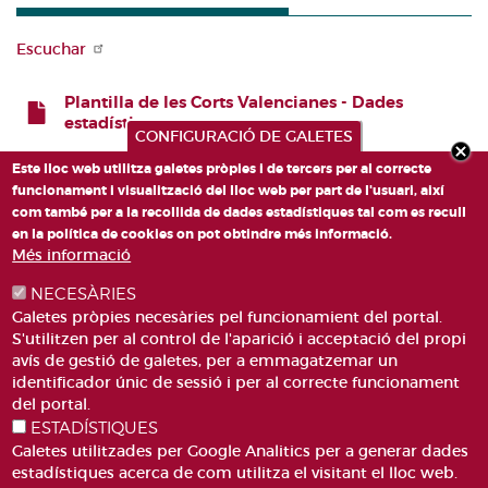
Escuchar
Plantilla de les Corts Valencianes - Dades
estadístiques
CONFIGURACIÓ DE GALETES
FICHERO
Este lloc web utilitza galetes pròpies i de tercers per al correcte
funcionament i visualització del lloc web per part de l'usuari, així
com també per a la recollida de dades estadístiques tal com es recull
en la política de cookies on pot obtindre més informació.
Més informació
NECESÀRIES
Galetes pròpies necesàries pel funcionamient del portal.
S'utilitzen per al control de l'aparició i acceptació del propi
avís de gestió de galetes, per a emmagatzemar un
identificador únic de sessió i per al correcte funcionament
PLAÇA DE SANT LLORENÇ, 4 VALÈNCIA 46003
del portal.
ESTADÍSTIQUES
TELÈFON: 963188000
Galetes utilitzades per Google Analitics per a generar dades
CORREU
estadístiques acerca de com utilitza el visitant el lloc web.