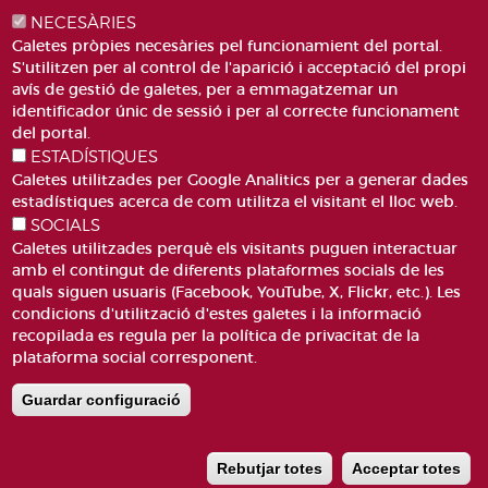
NECESÀRIES
Galetes pròpies necesàries pel funcionamient del portal.
S'utilitzen per al control de l'aparició i acceptació del propi
avís de gestió de galetes, per a emmagatzemar un
identificador únic de sessió i per al correcte funcionament
PLAÇA DE SANT LLORENÇ, 4 VALÈNCIA 46003
del portal.
ESTADÍSTIQUES
TELÈFON: 963188000
Galetes utilitzades per Google Analitics per a generar dades
CORREU
estadístiques acerca de com utilitza el visitant el lloc web.
SOCIALS
Galetes utilitzades perquè els visitants puguen interactuar
amb el contingut de diferents plataformes socials de les
quals siguen usuaris (Facebook, YouTube, X, Flickr, etc.). Les
condicions d'utilització d'estes galetes i la informació
recopilada es regula per la política de privacitat de la
ACCESIBILITAT
AVÍS LEGAL
plataforma social corresponent.
Pie
CANAL DE DENÚNCIES
CONTACTEU
de
GLOSSARI
PREGUNTES FREQÜENTS
Guardar configuració
página
MAPA WEB
POLÍTICA DE GALETES
Rebutjar totes
Acceptar totes