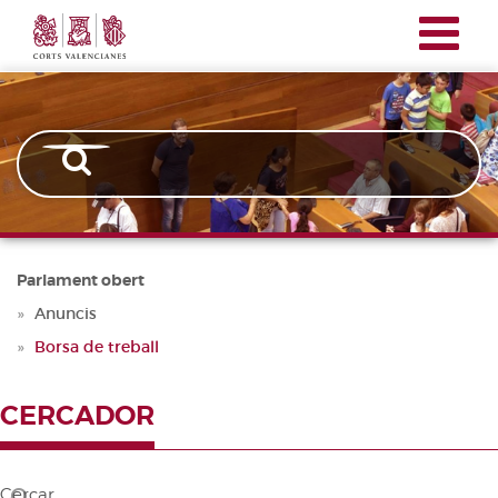
Corts
Vés
Navegación
Valencianes
al
principal
contingut
Parlament obert
Anuncis
Borsa de treball
CERCADOR
Cercar...