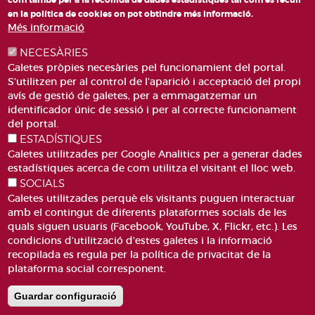
com també per a la recollida de dades estadístiques tal com es recull
en la política de cookies on pot obtindre més informació.
Més informació
NECESÀRIES
Galetes pròpies necesàries pel funcionamient del portal.
S'utilitzen per al control de l'aparició i acceptació del propi
avís de gestió de galetes, per a emmagatzemar un
identificador únic de sessió i per al correcte funcionament
PLAÇA DE SANT LLORENÇ, 4 VALÈNCIA 46003
del portal.
ESTADÍSTIQUES
TELÈFON: 963188000
Galetes utilitzades per Google Analitics per a generar dades
CORREU
estadístiques acerca de com utilitza el visitant el lloc web.
SOCIALS
Galetes utilitzades perquè els visitants puguen interactuar
amb el contingut de diferents plataformes socials de les
quals siguen usuaris (Facebook, YouTube, X, Flickr, etc.). Les
condicions d'utilització d'estes galetes i la informació
recopilada es regula per la política de privacitat de la
ACCESIBILITAT
AVÍS LEGAL
plataforma social corresponent.
Pie
CANAL DE DENÚNCIES
CONTACTEU
de
GLOSSARI
PREGUNTES FREQÜENTS
Guardar configuració
página
MAPA WEB
POLÍTICA DE GALETES