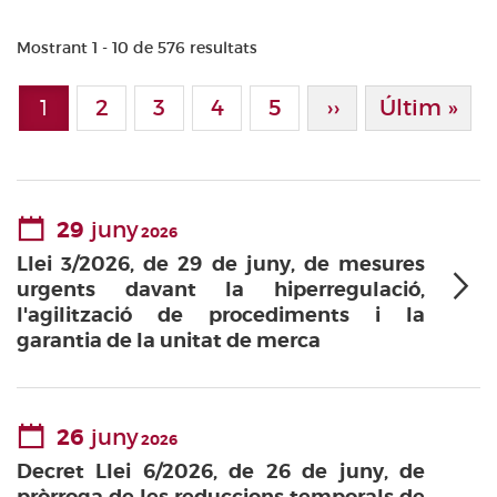
Mostrant 1 - 10 de 576 resultats
Paginació
1
Page
2
Page
3
Page
4
Page
5
Pàgina Següen
››
Última Pà
Últim »
Pàgina actual
29
juny
2026
Llei 3/2026, de 29 de juny, de mesures
urgents davant la hiperregulació,
l'agilització de procediments i la
garantia de la unitat de merca
26
juny
2026
Decret Llei 6/2026, de 26 de juny, de