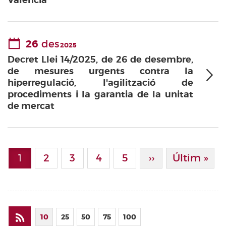
València
26
des
2025
Decret Llei 14/2025, de 26 de desembre,
de mesures urgents contra la
hiperregulació, l'agilització de
procediments i la garantia de la unitat
de mercat
Paginació
1
Page
2
Page
3
Page
4
Page
5
Pàgina Següen
››
Última Pà
Últim »
Pàgina actual
10
25
50
75
100