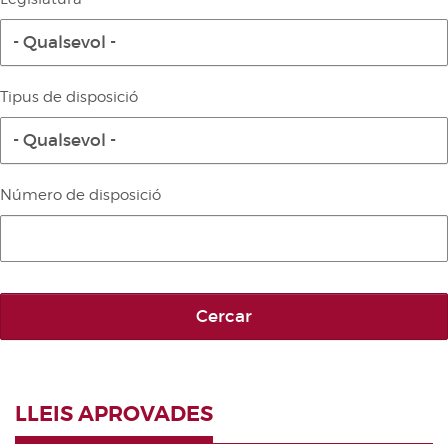
Diari de la Diputació Permanent
- Qualsevol -
Informe BOC
Publicacions no oficials
Tipus de disposició
Anuari de Dret Parlamentari
- Qualsevol -
Temes de les Corts Valencianes
Corts Forals
Número de disposició
Altres publicacions
Informació i venda
Cercar
LLEIS APROVADES