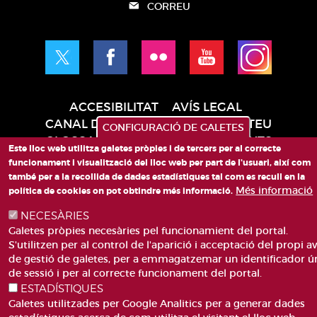
CORREU
ACCESIBILITAT
AVÍS LEGAL
Pie
CANAL DE DENÚNCIES
CONTACTEU
CONFIGURACIÓ DE GALETES
de
GLOSSARI
PREGUNTES FREQÜENTS
Este lloc web utilitza galetes pròpies i de tercers per al correcte
página
MAPA WEB
POLÍTICA DE GALETES
funcionament i visualització del lloc web per part de l'usuari, així com
també per a la recollida de dades estadístiques tal com es recull en la
Més informació
política de cookies on pot obtindre més informació.
NECESÀRIES
Galetes pròpies necesàries pel funcionamient del portal.
S'utilitzen per al control de l'aparició i acceptació del propi av
de gestió de galetes, per a emmagatzemar un identificador ú
de sessió i per al correcte funcionament del portal.
ESTADÍSTIQUES
Galetes utilitzades per Google Analitics per a generar dades