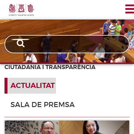
Corts
Vés
Navegación
Valencianes
al
principal
contingut
CIUTADANIA I TRANSPARÈNCIA
ACTUALITAT
SALA DE PREMSA