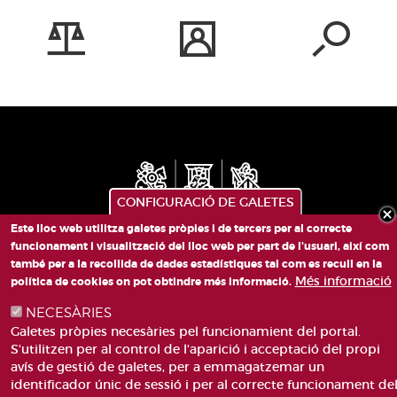
CONFIGURACIÓ DE GALETES
Este lloc web utilitza galetes pròpies i de tercers per al correcte
funcionament i visualització del lloc web per part de l'usuari, així com
PLAÇA DE SANT LLORENÇ, 4 VALÈNCIA 46003
també per a la recollida de dades estadístiques tal com es recull en la
TELÈFON: 963188000
Més informació
política de cookies on pot obtindre més informació.
CORREU
NECESÀRIES
Galetes pròpies necesàries pel funcionamient del portal.
S'utilitzen per al control de l'aparició i acceptació del propi
avís de gestió de galetes, per a emmagatzemar un
identificador únic de sessió i per al correcte funcionament de