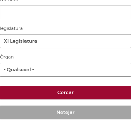
Diari de la Diputació Permanent
Informe BOC
Publicacions no oficials
legislatura
Anuari de Dret Parlamentari
XI Legislatura
Temes de les Corts Valencianes
Corts Forals
Òrgan
Altres publicacions
- Qualsevol -
Informació i venda
Cercar
Netejar