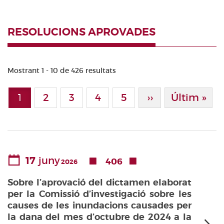
RESOLUCIONS APROVADES
Mostrant 1 - 10 de 426 resultats
Paginació
1
Page
2
Page
3
Page
4
Page
5
Pàgina Següen
››
Última Pà
Últim »
Pàgina actual
17
juny
406
2026
Sobre l’aprovació del dictamen elaborat
per la Comissió d’investigació sobre les
causes de les inundacions causades per
la dana del mes d’octubre de 2024 a la