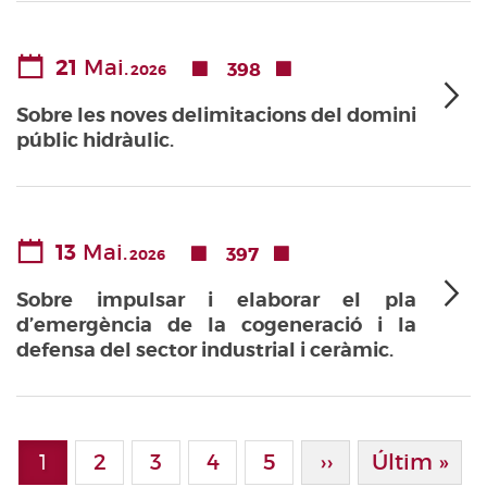
21
Mai.
398
2026
Sobre les noves delimitacions del domini
públic hidràulic.
13
Mai.
397
2026
Sobre impulsar i elaborar el pla
d’emergència de la cogeneració i la
defensa del sector industrial i ceràmic.
Paginació
1
Page
2
Page
3
Page
4
Page
5
Pàgina Següen
››
Última Pà
Últim »
Pàgina actual