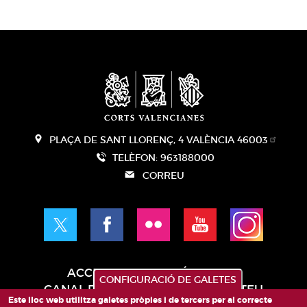
PLAÇA DE SANT LLORENÇ, 4 VALÈNCIA 46003
TELÈFON: 963188000
CORREU
ACCESIBILITAT
AVÍS LEGAL
CONFIGURACIÓ DE GALETES
Pie
CANAL DE DENÚNCIES
CONTACTEU
de
Este lloc web utilitza galetes pròpies i de tercers per al correcte
GLOSSARI
PREGUNTES FREQÜENTS