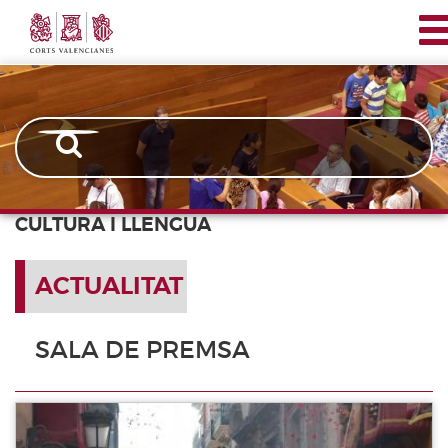
Corts
Vés
Navegación
Valencianes
al
principal
contingut
CULTURA I LLENGUA
ACTUALITAT
SALA DE PREMSA