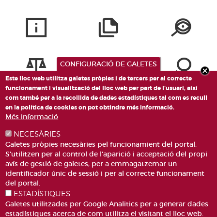
CONFIGURACIÓ DE GALETES
Este lloc web utilitza galetes pròpies i de tercers per al correcte
funcionament i visualització del lloc web per part de l'usuari, així
com també per a la recollida de dades estadístiques tal com es recull
en la política de cookies on pot obtindre més informació.
Més informació
NECESÀRIES
Galetes pròpies necesàries pel funcionamient del portal.
S'utilitzen per al control de l'aparició i acceptació del propi
avís de gestió de galetes, per a emmagatzemar un
identificador únic de sessió i per al correcte funcionament
PLAÇA DE SANT LLORENÇ, 4 VALÈNCIA 46003
del portal.
ESTADÍSTIQUES
TELÈFON: 963188000
Galetes utilitzades per Google Analitics per a generar dades
CORREU
estadístiques acerca de com utilitza el visitant el lloc web.