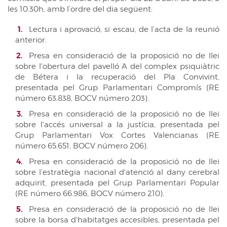
les 10.30h, amb l’ordre del dia següent:
Diari de Sessions de comissions
Diari de la Diputació Permanent
Lectura i aprovació, si escau, de l’acta de la reunió
anterior.
Informe BOC
Presa en consideració de la proposició no de llei
Publicacions no oficials
sobre l'obertura del pavelló A del complex psiquiàtric
de Bétera i la recuperació del Pla Convivint,
Anuari de Dret Parlamentari
presentada pel Grup Parlamentari Compromís (RE
Temes de les Corts Valencianes
número 63.838, BOCV número 203).
Corts Forals
Presa en consideració de la proposició no de llei
sobre l'accés universal a la justícia, presentada pel
Altres publicacions
Grup Parlamentari Vox Cortes Valencianas (RE
Informació i venda
número 65.651, BOCV número 206).
Presa en consideració de la proposició no de llei
sobre l’estratègia nacional d'atenció al dany cerebral
adquirit, presentada pel Grup Parlamentari Popular
(RE número 66.986, BOCV número 210).
Presa en consideració de la proposició no de llei
sobre la borsa d'habitatges accesibles, presentada pel