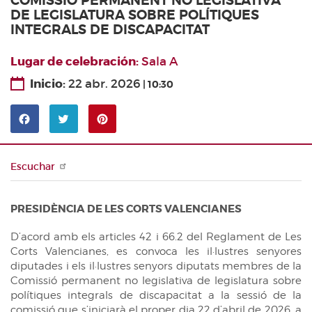
COMISSIÓ PERMANENT NO LEGISLATIVA
Notícies
CERCADOR DE TRAMITACIONS
DE LEGISLATURA SOBRE POLÍTIQUES
INTEGRALS DE DISCAPACITAT
Agenda
ARXIU AUDIOVISUAL
Canal Corts
INICIATIVES LEGISLATIVES
Lugar de celebración
Sala A
Sala de premsa
Inicio
22 abr. 2026
CRONOGRAMA LEGISLATIU
10:30
LLEIS APROVADES
Pinterest
Comparteix
Comparteix
PREGUNTES D'INTERÈS GENERAL
a
a
RESOLUCIONS APROVADES
Facebook
Twitter
Escuchar
DECLARACIONS INSTITUCIONALS
PRESIDÈNCIA DE LES CORTS VALENCIANES
DEBATS
SERVEIS D'INFORMACIÓ
D’acord amb els articles 42 i 66.2 del Reglament de Les
Corts Valencianes, es convoca les il·lustres senyores
Arxiu
PUBLICACIONS
diputades i els il·lustres senyors diputats membres de la
Biblioteca
Comissió permanent no legislativa de legislatura sobre
Butlletí Oficial de les Corts
ESTADÍSTIQUES PARLAMENTÀRIES
polítiques integrals de discapacitat a la sessió de la
Documentació
Diari de Sessions del Ple
PROJECTES D’ACTES LEGISLATIUS UNIÓ EUROPEA
comissió que s’iniciarà el proper dia 22 d’abril de 2026, a