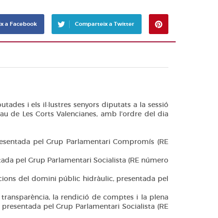
x a Facebook
Comparteix a Twitter
Pinterest
tades i els il·lustres senyors diputats a la sessió
lau de Les Corts Valencianes, amb l'ordre del dia
 presentada pel Grup Parlamentari Compromís (RE
ntada pel Grup Parlamentari Socialista (RE número
cions del domini públic hidràulic, presentada pel
 transparència, la rendició de comptes i la plena
), presentada pel Grup Parlamentari Socialista (RE