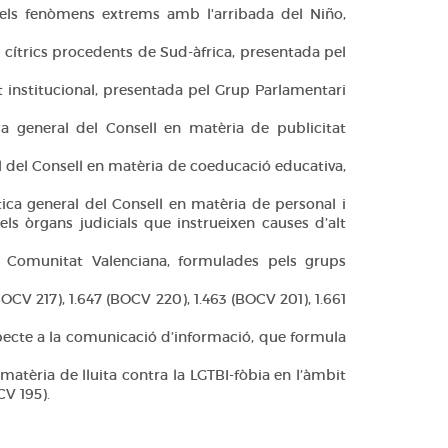
dels fenòmens extrems amb l'arribada del Niño,
s cítrics procedents de Sud-àfrica, presentada pel
t institucional, presentada pel Grup Parlamentari
ca general del Consell en matèria de publicitat
al del Consell en matèria de coeducació educativa,
tica general del Consell en matèria de personal i
els òrgans judicials que instrueixen causes d’alt
 Comunitat Valenciana, formulades pels grups
BOCV 217), 1.647 (BOCV 220), 1.463 (BOCV 201), 1.661
respecte a la comunicació d’informació, que formula
 matèria de lluita contra la LGTBI-fòbia en l’àmbit
V 195).