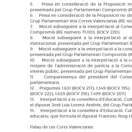
5. Presa en consideració de la Proposició no 
Valencianes
presentada pel Grup Parlamentari Compromís (R
Corts Forals
6. Presa en consideració de la Proposició no de l
Grup Parlamentari Vox Cortes Valencianas (RE n
Altres
7. Moció subsegüent a la interpel·lació al Conse
publicacions
Compromís (RE número 71.003, BOCV 220).
8. Moció subsegüent a la interpel·lació al vic
Informació i
institucional, presentada pel Grup Parlamentari 
venda
9. Moció subsegüent a la interpel·lació a la cons
presentada pel Grup Parlamentari Compromís (RE
10. Moció subsegüent a la interpel·lació a la co
mitjans de l’administració de justícia a la Comu
interés públic, presentada pel Grup Parlamentari
11. Compareixença del president del Consell
parlamentaris.
12. Preguntes 1.631 (BOCV 217), 1.349 (BOCV 195), 1
(BOCV 222), 1.639 (BOCV 218), 1.499 (BOCV 207).
13. Interpel·lació a la consellera d’Educació, Cul
el diputat José Luis Lorenz Andrés, del Grup Parl
14. Interpel·lació a la consellera d’Educació, Cul
educatiu, que formula el diputat Francesc Roig 
Palau de Les Corts Valencianes