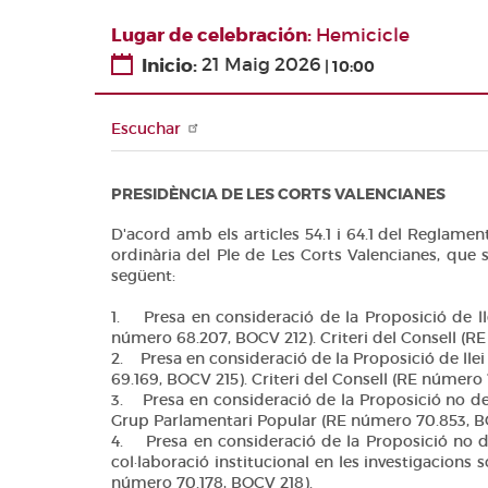
Arxiu
de les Corts
UNIÓ
Agenda
EUROPEA
Lugar de celebración
Hemicicle
Biblioteca
Diari de
Canal Corts
Sessions del
Inicio
21 Maig 2026
10:00
Documentació
Sala de
Ple
premsa
Diari de
Escuchar
Sessions de
comissions
PRESIDÈNCIA DE LES CORTS VALENCIANES
Diari de la
Diputació
D'acord amb els articles 54.1 i 64.1 del Reglament
Permanent
ordinària del Ple de Les Corts Valencianes, que 
següent:
Informe BOC
1. Presa en consideració de la Proposició de l
Publicacions
número 68.207, BOCV 212). Criteri del Consell (
no oficials
2. Presa en consideració de la Proposició de lle
69.169, BOCV 215). Criteri del Consell (RE númer
Anuari de
3. Presa en consideració de la Proposició no de 
Dret
Grup Parlamentari Popular (RE número 70.853, B
Parlamentari
4. Presa en consideració de la Proposició no de 
col·laboració institucional en les investigacions
Temes de
número 70.178, BOCV 218).
les Corts