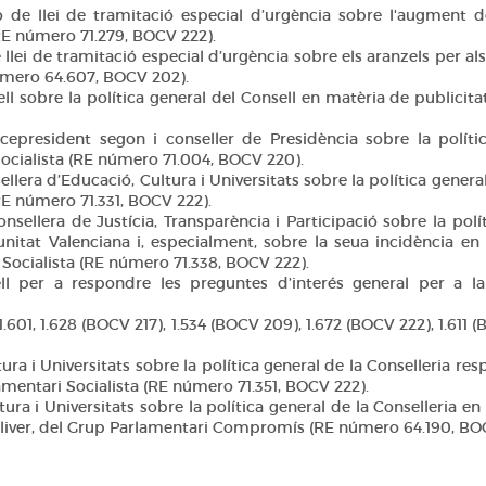
de llei de tramitació especial d’urgència sobre l'augment 
E número 71.279, BOCV 222).
lei de tramitació especial d’urgència sobre els aranzels per al
úmero 64.607, BOCV 202).
ll sobre la política general del Consell en matèria de publicita
epresident segon i conseller de Presidència sobre la políti
Socialista (RE número 71.004, BOCV 220).
ellera d’Educació, Cultura i Universitats sobre la política gener
 número 71.331, BOCV 222).
nsellera de Justícia, Transparència i Participació sobre la polí
nitat Valenciana i, especialment, sobre la seua incidència en 
 Socialista (RE número 71.338, BOCV 222).
 per a respondre les preguntes d’interés general per a la
.601, 1.628 (BOCV 217), 1.534 (BOCV 209), 1.672 (BOCV 222), 1.611 (
tura i Universitats sobre la política general de la Conselleria 
amentari Socialista (RE número 71.351, BOCV 222).
tura i Universitats sobre la política general de la Conselleria en
Oliver, del Grup Parlamentari Compromís (RE número 64.190, BOC