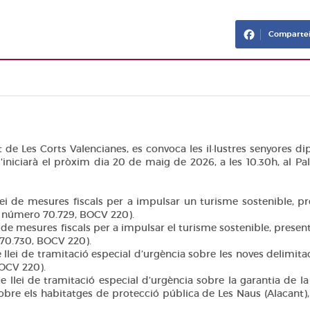
Compartei
 de Les Corts Valencianes, es convoca les il·lustres senyores dipu
s'iniciarà el pròxim dia 20 de maig de 2026, a les 10.30h, al Pa
lei de mesures fiscals per a impulsar un turisme sostenible,
RE número 70.729, BOCV 220).
i de mesures fiscals per a impulsar el turisme sostenible, prese
o 70.730, BOCV 220).
llei de tramitació especial d’urgència sobre les noves delimita
OCV 220).
llei de tramitació especial d’urgència sobre la garantia de la
 sobre els habitatges de protecció pública de Les Naus (Alacant