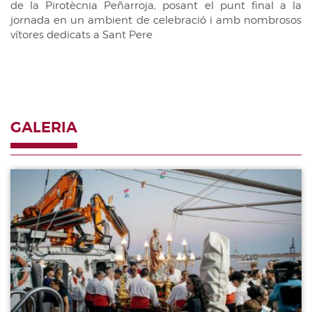
de la Pirotècnia Peñarroja, posant el punt final a la
Diari de Sessions de comissions
jornada en un ambient de celebració i amb nombrosos
vítores dedicats a Sant Pere
Diari de la Diputació Permanent
Informe BOC
Publicacions no oficials
Anuari de Dret Parlamentari
GALERIA
Temes de les Corts Valencianes
Corts Forals
Galeria
Altres publicacions
Informació i venda