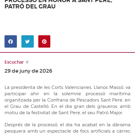
PROCESSÓ EN HONOR A SANT PERE,
Notícies
CERCADOR DE TRAMITACIONS
PATRÓ DEL GRAU
Agenda
ARXIU AUDIOVISUAL
Canal Corts
INICIATIVES LEGISLATIVES
Sala de premsa
CRONOGRAMA LEGISLATIU
Pinterest
LLEIS APROVADES
Comparteix
Comparteix
a
a
PREGUNTES D'INTERÈS GENERAL
Facebook
Twitter
Escuchar
RESOLUCIONS APROVADES
29 de juny de 2026
DECLARACIONS INSTITUCIONALS
La presidenta de les Corts Valencianes, Llanos Massó, va
DEBATS
participar ahir en la solemne processó marítima
organitzada per la Confraria de Pescadors Sant Pere, en
SERVEIS D'INFORMACIÓ
el Grau de Castelló. En el dia gran dels graueros, amb
Arxiu
PUBLICACIONS
motiu de la festivitat de Sant Pere, el seu Patró Major.
Biblioteca
Butlletí Oficial de les Corts
ESTADÍSTIQUES PARLAMENTÀRIES
Després de la processó, el dia ha acabat en la dàrsena
Documentació
pesquera amb un espectacle de focs artificials a càrrec
Diari de Sessions del Ple
PROJECTES D’ACTES LEGISLATIUS UNIÓ EUROPEA