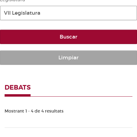
Diari de la Diputació Permanent
VII Legislatura
Informe BOC
Publicacions no oficials
Buscar
Anuari de Dret Parlamentari
Temes de les Corts Valencianes
Corts Forals
Limpiar
Altres publicacions
Informació i venda
DEBATS
Mostrant 1 - 4 de 4 resultats