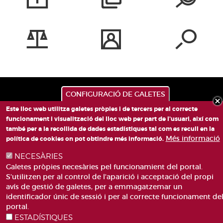
CONFIGURACIÓ DE GALETES
Este lloc web utilitza galetes pròpies i de tercers per al correcte
funcionament i visualització del lloc web per part de l'usuari, així com
també per a la recollida de dades estadístiques tal com es recull en la
Més informació
política de cookies on pot obtindre més informació.
NECESÀRIES
PLAÇA DE SANT LLORENÇ, 4 VALÈNCIA 46003
Galetes pròpies necesàries pel funcionamient del portal.
TELÈFON: 963188000
S'utilitzen per al control de l'aparició i acceptació del propi
CORREU
avís de gestió de galetes, per a emmagatzemar un
identificador únic de sessió i per al correcte funcionament de
portal.
ESTADÍSTIQUES