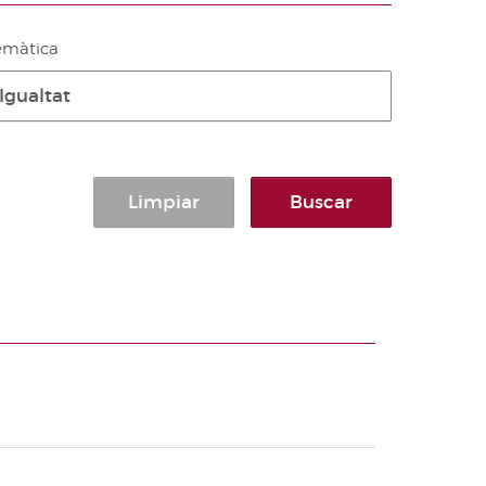
emàtica
Igualtat
Limpiar
Buscar