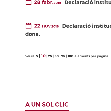
28
febr.
Declaració institu
2019
Valencianes
Corts Forals
Altres
publicacions
22
nov
Declaració instituc
2018
Informació i
dona.
venda
10
Veure
5
25
50
75
100
elements per pàgina
A UN SOL CLIC