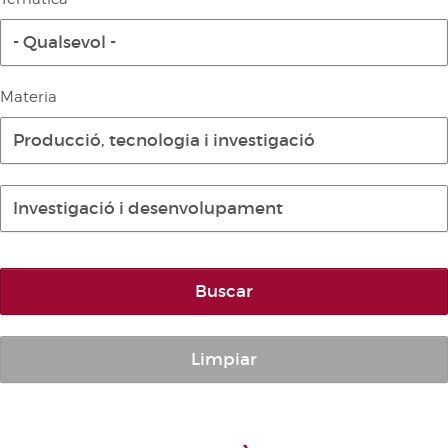
Diari de la Diputació Permanent
- Qualsevol -
Informe BOC
Publicacions no oficials
Materia
Anuari de Dret Parlamentari
Producció, tecnologia i investigació
Temes de les Corts Valencianes
Corts Forals
Investigació i desenvolupament
Altres publicacions
Informació i venda
Buscar
Limpiar