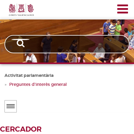
Corts
Vés
Navegación
Valencianes
al
principal
contingut
Activitat parlamentària
Preguntes d'interès general
Menú
secundario
ACTUALITAT
CERCADOR
Notícies
CERCADOR DE TRAMITACIONS