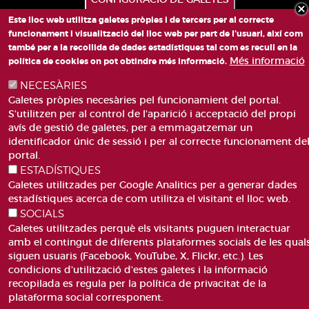
Este lloc web utilitza galetes pròpies i de tercers per al correcte
funcionament i visualització del lloc web per part de l'usuari, així com
també per a la recollida de dades estadístiques tal com es recull en la
Més informació
política de cookies on pot obtindre més informació.
PLAÇA DE SANT LLORENÇ, 4 VALÈNCIA 46003
NECESÀRIES
TELÈFON: 963188000
Galetes pròpies necesàries pel funcionamient del portal.
CORREU
S'utilitzen per al control de l'aparició i acceptació del propi
avís de gestió de galetes, per a emmagatzemar un
identificador únic de sessió i per al correcte funcionament de
portal.
ESTADÍSTIQUES
Galetes utilitzades per Google Analitics per a generar dades
estadístiques acerca de com utilitza el visitant el lloc web.
ACCESIBILITAT
AVÍS LEGAL
SOCIALS
Pie
CANAL DE DENÚNCIES
CONTACTEU
Galetes utilitzades perquè els visitants puguen interactuar
de
GLOSSARI
PREGUNTES FREQÜENTS
amb el contingut de diferents plataformes socials de les qual
página
MAPA WEB
POLÍTICA DE GALETES
siguen usuaris (Facebook, YouTube, X, Flickr, etc.). Les
condicions d'utilització d'estes galetes i la informació
recopilada es regula per la política de privacitat de la
plataforma social corresponent.