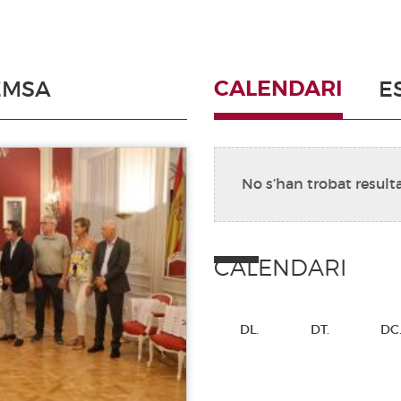
CALENDARI
EMSA
E
No s’han trobat result
CALENDARI
DL.
DT.
DC