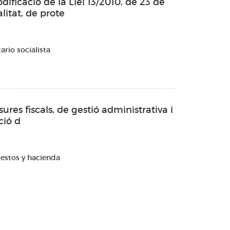
dificació de la Llei 13/2010, de 23 de
itat, de prote
rio socialista
sures fiscals, de gestió administrativa i
ció d
estos y hacienda