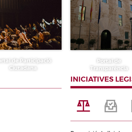
rtal de Participació
Portal de
Ciutadana
Transparència
INICIATIVES LEG