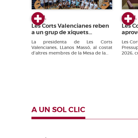
23 jul.
22 jul.
Les Corts Valencianes reben
Les C
a un grup de xiquets...
aprove
La presidenta de Les Corts
Les Cor
Valencianes, LLanos Massó, al costat
Pressup
d'altres membres de la Mesa de la...
2026, c
A UN SOL CLIC