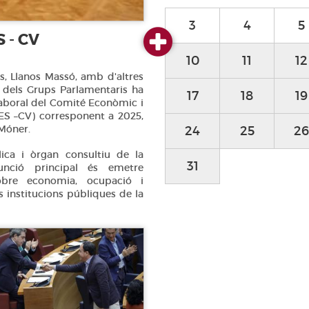
3
4
5
 - CV
10
11
12
s, Llanos Massó, amb d'altres
 dels Grups Parlamentaris ha
17
18
19
aboral del Comité Econòmic i
ES –CV) corresponent a 2025,
Móner.
24
25
26
ica i òrgan consultiu de la
31
funció principal és emetre
obre economia, ocupació i
s institucions públiques de la