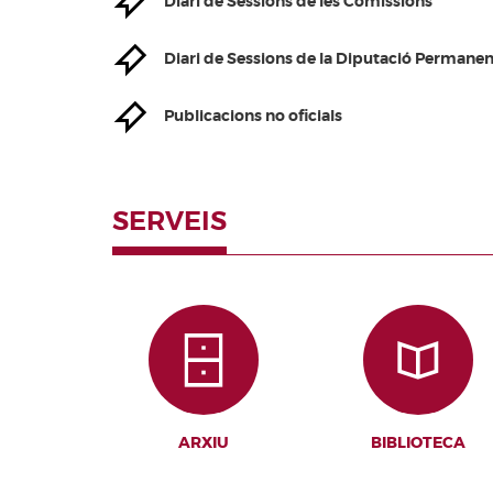
Diari de Sessions de les Comissions
Valencianes
Corts Forals
Diari de Sessions de la Diputació Permanen
Altres
publicacions
Publicacions no oficials
Informació i
venda
SERVEIS
ARXIU
BIBLIOTECA