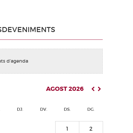
SDEVENIMENTS
ats d’agenda
AGOST 2026
.
DJ.
DV.
DS.
DG.
1
2