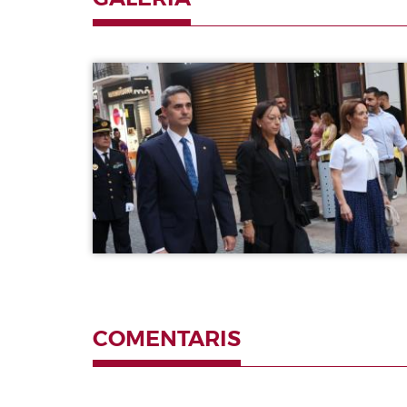
Valencianes
Corts Forals
Galeria
Altres
publicacions
Informació i
venda
COMENTARIS