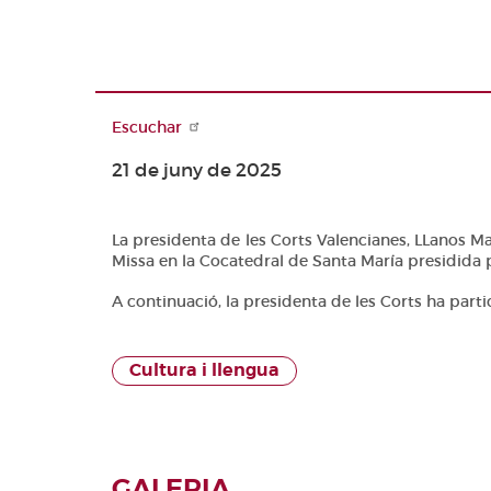
Arxiu
de les Corts
UNIÓ
Agenda
EUROPEA
Biblioteca
Diari de
Canal Corts
Sessions del
Documentació
Sala de
Ple
premsa
Diari de
Escuchar
Sessions de
21 de juny de 2025
comissions
Diari de la
Diputació
La presidenta de les Corts Valencianes, LLanos Mas
Permanent
Missa en la Cocatedral de Santa María presidida p
Informe BOC
A continuació, la presidenta de les Corts ha part
Publicacions
no oficials
Cultura i llengua
Anuari de
Dret
Parlamentari
Temes de
GALERIA
les Corts