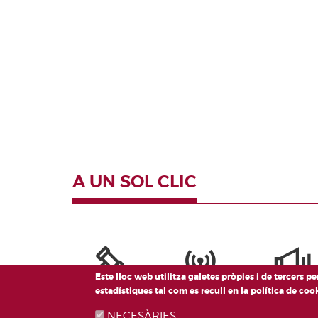
A UN SOL CLIC
Este lloc web utilitza galetes pròpies i de tercers p
estadístiques tal com es recull en la política de co
NECESÀRIES