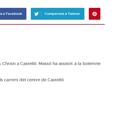
x a Facebook
Comparteix a Twitter
Pinterest
 Christi a Castelló. Massó ha assistit a la Solemne
s carrers del centre de Castelló.