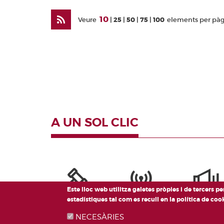
10
Veure
25
50
75
100
elements per pà
A UN SOL CLIC
Este lloc web utilitza galetes pròpies i de tercers p
estadístiques tal com es recull en la política de co
NECESÀRIES