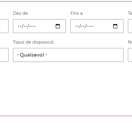
Des de
Fins a
T
Tipus de disposició
N
- Qualsevol -
Paginació