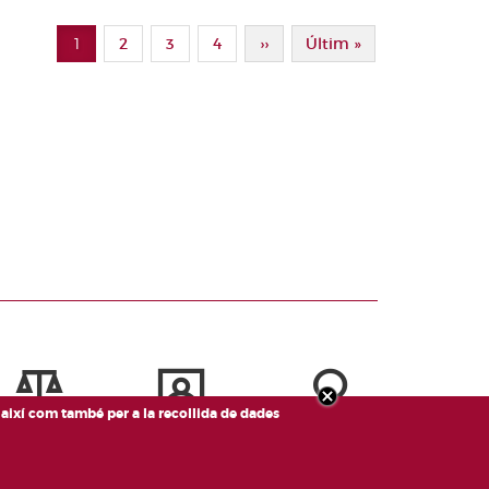
1
Page
2
Page
3
Page
4
Pàgina Següent
››
Última Pàgina
Últim »
Pàgina actual
, així com també per a la recollida de dades