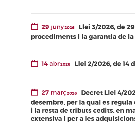
Valencianes
Corts Forals
Altres
29
juny
Llei 3/2026, de 2
2026
publicacions
procediments i la garantia de la
Informació i
venda
14
abr
Llei 2/2026, de 14 d
2026
27
març
Decret Llei 4/202
2026
desembre, per la qual es regula 
i la resta de tributs cedits, en 
extensiva i per a les adquisicio