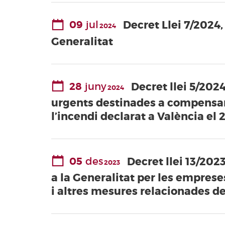
09
jul
Decret Llei 7/2024,
2024
Generalitat
28
juny
Decret llei 5/2024
2024
urgents destinades a compensar 
l’incendi declarat a València el 
05
des
Decret llei 13/202
2023
a la Generalitat per les emprese
i altres mesures relacionades de