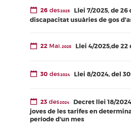
26
des
Llei 7/2025, de 26
2025
discapacitat usuàries de gos d'a
22
Mai.
Llei 4/2025,de 22
2025
30
des
Llei 8/2024, del 3
2024
23
des
Decret llei 18/202
2024
joves de les tarifes en determin
període d'un mes