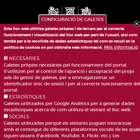
CONFIGURACIÓ DE GALETES
Este lloc web utilitza galetes pròpies i de tercers per al correcte
funcionament i visualització del lloc web per part de l'usuari, així com
PLAÇA DE SANT LLORENÇ, 4 VALÈNCIA 46003
també per a la recollida de dades estadístiques tal com es recull en la
TELÈFON: 963188000
Més informació
política de cookies on pot obtindre més informació.
CORREU
NECESÀRIES
Galetes pròpies necesàries pel funcionamient del portal.
S'utilitzen per al control de l'aparició i acceptació del propi
avís de gestió de galetes, per a emmagatzemar un
identificador únic de sessió i per al correcte funcionament de
portal.
ESTADÍSTIQUES
ACCESIBILITAT
AVÍS LEGAL
Pie
Galetes utilitzades per Google Analitics per a generar dades
CANAL DE DENÚNCIES
CONTACTEU
estadístiques acerca de com utilitza el visitant el lloc web.
de
GLOSSARI
PREGUNTES FREQÜENTS
SOCIALS
página
MAPA WEB
POLÍTICA DE GALETES
Galetes utilitzades perquè els visitants puguen interactuar
amb el contingut de diferents plataformes socials de les qual
siguen usuaris (Facebook, YouTube, X, Flickr, etc.). Les