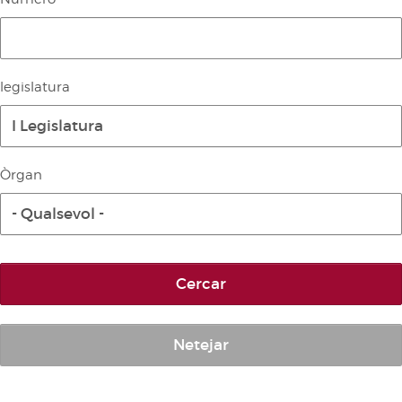
Diari de la Diputació Permanent
Informe BOC
Publicacions no oficials
legislatura
Anuari de Dret Parlamentari
I Legislatura
Temes de les Corts Valencianes
Corts Forals
Òrgan
Altres publicacions
- Qualsevol -
Informació i venda
Cercar
Netejar