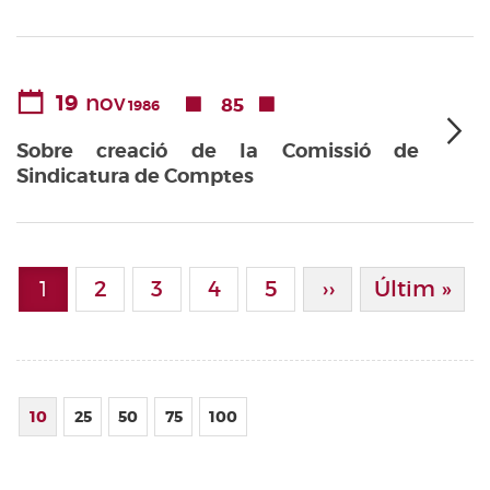
19
nov
85
1986
Sobre creació de la Comissió de
Sindicatura de Comptes
Paginació
1
Page
2
Page
3
Page
4
Page
5
Pàgina Següen
››
Última Pà
Últim »
Pàgina actual
10
25
50
75
100