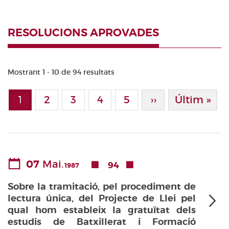
RESOLUCIONS APROVADES
Mostrant 1 - 10 de 94 resultats
Paginació
1
Page
2
Page
3
Page
4
Page
5
Pàgina Següen
››
Última Pà
Últim »
Pàgina actual
07
Mai.
94
1987
Sobre la tramitació, pel procediment de
lectura única, del Projecte de Llei pel
qual hom estableix la gratuïtat dels
estudis de Batxillerat i Formació