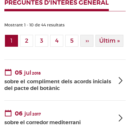
PREGUNTES D'INTERÈS GENERAL
Mostrant 1 - 10 de 44 resultats
Paginació
1
Page
2
Page
3
Page
4
Page
5
Pàgina Següen
››
Última Pà
Últim »
Pàgina actual
05
jul
2018
sobre el compliment dels acords inicials
del pacte del botànic
06
jul
2017
sobre el corredor mediterrani