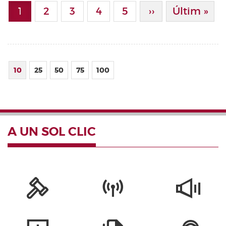
Paginació
1
Page
2
Page
3
Page
4
Page
5
Pàgina Següen
››
Última Pà
Últim »
Pàgina actual
10
25
50
75
100
A UN SOL CLIC