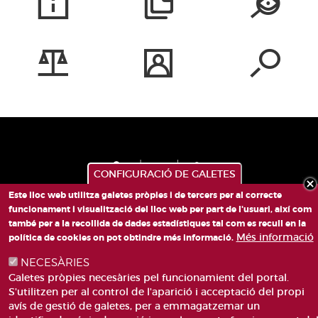
CONFIGURACIÓ DE GALETES
Este lloc web utilitza galetes pròpies i de tercers per al correcte
funcionament i visualització del lloc web per part de l'usuari, així com
també per a la recollida de dades estadístiques tal com es recull en la
PLAÇA DE SANT LLORENÇ, 4 VALÈNCIA 46003
Més informació
política de cookies on pot obtindre més informació.
TELÈFON: 963188000
NECESÀRIES
CORREU
Galetes pròpies necesàries pel funcionamient del portal.
S'utilitzen per al control de l'aparició i acceptació del propi
avís de gestió de galetes, per a emmagatzemar un