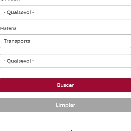
Diari de la Diputació Permanent
- Qualsevol -
Informe BOC
Publicacions no oficials
Materia
Anuari de Dret Parlamentari
Transports
Temes de les Corts Valencianes
Corts Forals
- Qualsevol -
Altres publicacions
Informació i venda
Buscar
Limpiar