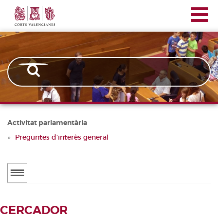
Corts
Vés
Navegación
Valencianes
al
principal
contingut
Activitat parlamentària
Preguntes d'interès general
Menú
secundario
ACTUALITAT
CERCADOR
Notícies
CERCADOR DE TRAMITACIONS