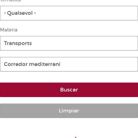
Diari de la Diputació Permanent
- Qualsevol -
Informe BOC
Publicacions no oficials
Materia
Anuari de Dret Parlamentari
Transports
Temes de les Corts Valencianes
Corts Forals
Corredor mediterrani
Altres publicacions
Informació i venda
Buscar
Limpiar