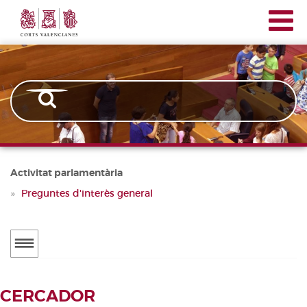
Corts
Vés
Navegación
Valencianes
al
principal
contingut
Activitat parlamentària
Preguntes d'interès general
Menú
secundario
ACTUALITAT
CERCADOR
Notícies
CERCADOR DE TRAMITACIONS