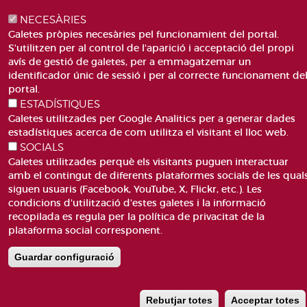
PLAÇA DE SANT LLORENÇ, 4 VALÈNCIA 46003
NECESÀRIES
TELÈFON: 963188000
Galetes pròpies necesàries pel funcionamient del portal.
CORREU
S'utilitzen per al control de l'aparició i acceptació del propi
avís de gestió de galetes, per a emmagatzemar un
identificador únic de sessió i per al correcte funcionament de
portal.
ESTADÍSTIQUES
Galetes utilitzades per Google Analitics per a generar dades
estadístiques acerca de com utilitza el visitant el lloc web.
ACCESIBILITAT
AVÍS LEGAL
SOCIALS
Pie
CANAL DE DENÚNCIES
CONTACTEU
Galetes utilitzades perquè els visitants puguen interactuar
de
GLOSSARI
PREGUNTES FREQÜENTS
amb el contingut de diferents plataformes socials de les qual
página
MAPA WEB
POLÍTICA DE GALETES
siguen usuaris (Facebook, YouTube, X, Flickr, etc.). Les
condicions d'utilització d'estes galetes i la informació
recopilada es regula per la política de privacitat de la
plataforma social corresponent.
Guardar configuració
Rebutjar totes
Acceptar totes