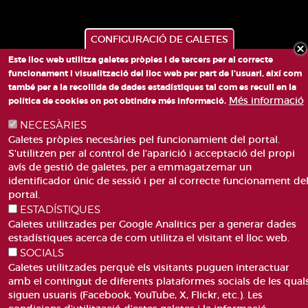
CONFIGURACIÓ DE GALETES
Este lloc web utilitza galetes pròpies i de tercers per al correcte
funcionament i visualització del lloc web per part de l'usuari, així com
també per a la recollida de dades estadístiques tal com es recull en la
PLAÇA DE SANT LLORENÇ, 4 VALÈNCIA 46003
Més informació
política de cookies on pot obtindre més informació.
TELÈFON: 963188000
NECESÀRIES
CORREU
Galetes pròpies necesàries pel funcionamient del portal.
S'utilitzen per al control de l'aparició i acceptació del propi
avís de gestió de galetes, per a emmagatzemar un
identificador únic de sessió i per al correcte funcionament de
portal.
ESTADÍSTIQUES
Galetes utilitzades per Google Analitics per a generar dades
ACCESIBILITAT
AVÍS LEGAL
estadístiques acerca de com utilitza el visitant el lloc web.
Pie
CANAL DE DENÚNCIES
CONTACTEU
SOCIALS
de
GLOSSARI
PREGUNTES FREQÜENTS
Galetes utilitzades perquè els visitants puguen interactuar
página
MAPA WEB
POLÍTICA DE GALETES
amb el contingut de diferents plataformes socials de les qual
siguen usuaris (Facebook, YouTube, X, Flickr, etc.). Les