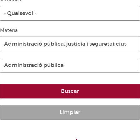
Diari de la Diputació Permanent
- Qualsevol -
Informe BOC
Publicacions no oficials
Materia
Anuari de Dret Parlamentari
Administració pública, justicia i seguretat ciutada
Temes de les Corts Valencianes
Corts Forals
Administració pública
Altres publicacions
Informació i venda
Buscar
Limpiar