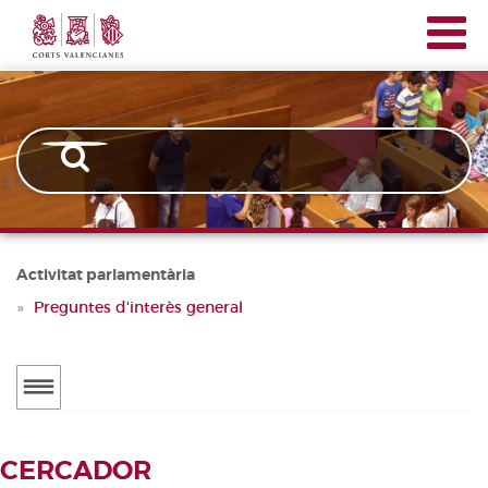
Corts
Vés
Navegación
Valencianes
al
principal
contingut
Activitat parlamentària
Preguntes d'interès general
Menú
secundario
ACTUALITAT
CERCADOR
Notícies
CERCADOR DE TRAMITACIONS