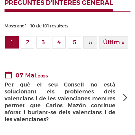
PREGUNTES D'INTERÈS GENERAL
Mostrant 1 - 10 de 101 resultats
Paginació
1
Page
2
Page
3
Page
4
Page
5
Pàgina Següen
››
Última Pà
Últim »
Pàgina actual
07
Mai.
2026
Per què el seu Consell no està
solucionant els problemes dels
valencians i de les valencianes mentres
permet que Carlos Mazón continue
aforat i burlant-se dels valencians i de
les valencianes?