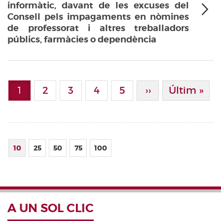
informàtic, davant de les excuses del
Consell pels impagaments en nòmines
de professorat i altres treballadors
públics, farmàcies o dependència
Paginació
1
Page
2
Page
3
Page
4
Page
5
Pàgina Següen
››
Última Pà
Últim »
Pàgina actual
10
25
50
75
100
A UN SOL CLIC