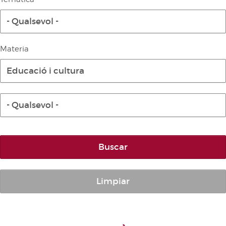
Diari de la Diputació Permanent
- Qualsevol -
Informe BOC
Publicacions no oficials
Materia
Anuari de Dret Parlamentari
Educació i cultura
Temes de les Corts Valencianes
Corts Forals
- Qualsevol -
Altres publicacions
Informació i venda
Buscar
Limpiar