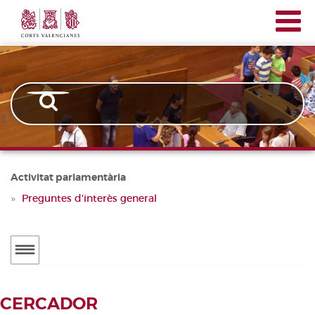
Corts
Vés
Navegación
Valencianes
al
principal
contingut
Activitat parlamentària
Preguntes d'interès general
Menú
secundario
ACTUALITAT
CERCADOR
Notícies
CERCADOR DE TRAMITACIONS