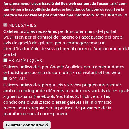
funcionament i visualització del lloc web per part de l'usuari, així com
també per a la recollida de dades estadístiques tal com es recull en la
PLAÇA DE SANT LLORENÇ, 4 VALÈNCIA 46003
Més informació
política de cookies on pot obtindre més informació.
TELÈFON: 963188000
NECESÀRIES
CORREU
Galetes pròpies necesàries pel funcionamient del portal.
S'utilitzen per al control de l'aparició i acceptació del propi
avís de gestió de galetes, per a emmagatzemar un
identificador únic de sessió i per al correcte funcionament de
portal.
ESTADÍSTIQUES
ACCESIBILITAT
AVÍS LEGAL
Galetes utilitzades per Google Analitics per a generar dades
Pie
estadístiques acerca de com utilitza el visitant el lloc web.
CANAL DE DENÚNCIES
CONTACTEU
de
SOCIALS
GLOSSARI
PREGUNTES FREQÜENTS
página
Galetes utilitzades perquè els visitants puguen interactuar
MAPA WEB
POLÍTICA DE GALETES
amb el contingut de diferents plataformes socials de les qual
siguen usuaris (Facebook, YouTube, X, Flickr, etc.). Les
condicions d'utilització d'estes galetes i la informació
recopilada es regula per la política de privacitat de la
plataforma social corresponent.
Guardar configuració