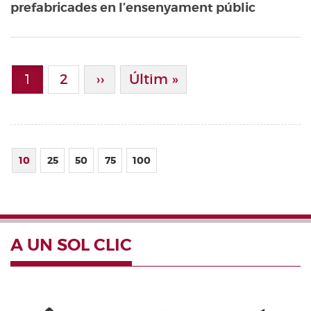
prefabricades en l’ensenyament públic
Paginació
1
Page
2
Pàgina Següent
››
Última Pàgina
Últim »
Pàgina actual
10
25
50
75
100
A UN SOL CLIC