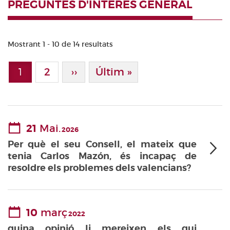
PREGUNTES D'INTERÈS GENERAL
Mostrant 1 - 10 de 14 resultats
Paginació
1
Page
2
Pàgina Següent
››
Última Pàgina
Últim »
Pàgina actual
21
Mai.
2026
Per què el seu Consell, el mateix que
tenia Carlos Mazón, és incapaç de
resoldre els problemes dels valencians?
10
març
2022
quina opinió li mereixen els qui