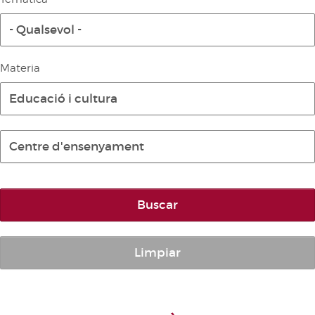
Diari de la Diputació Permanent
- Qualsevol -
Informe BOC
Publicacions no oficials
Materia
Anuari de Dret Parlamentari
Educació i cultura
Temes de les Corts Valencianes
Corts Forals
Centre d'ensenyament
Altres publicacions
Informació i venda
Buscar
Limpiar