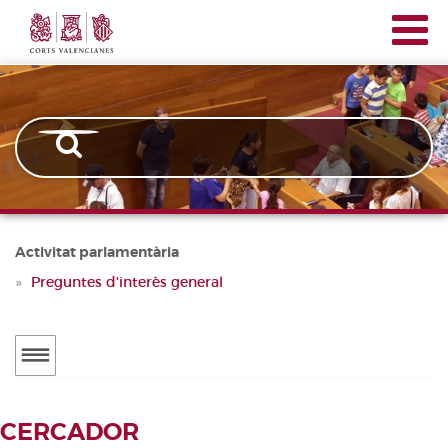
Corts
Vés
Navegación
Valencianes
al
principal
contingut
Activitat parlamentària
Preguntes d'interès general
Menú
secundario
ACTUALITAT
CERCADOR
Notícies
CERCADOR DE TRAMITACIONS