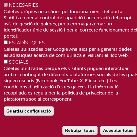
NECESÀRIES
CORREU
Galetes pròpies necesàries pel funcionamient del portal.
S'utilitzen per al control de l'aparició i acceptació del propi
avís de gestió de galetes, per a emmagatzemar un
identificador únic de sessió i per al correcte funcionament de
portal.
ESTADÍSTIQUES
Galetes utilitzades per Google Analitics per a generar dades
ACCESIBILITAT
AVÍS LEGAL
Pie
estadístiques acerca de com utilitza el visitant el lloc web.
CANAL DE DENÚNCIES
CONTACTEU
de
SOCIALS
GLOSSARI
PREGUNTES FREQÜENTS
Galetes utilitzades perquè els visitants puguen interactuar
página
MAPA WEB
POLÍTICA DE GALETES
amb el contingut de diferents plataformes socials de les qual
siguen usuaris (Facebook, YouTube, X, Flickr, etc.). Les
condicions d'utilització d'estes galetes i la informació
recopilada es regula per la política de privacitat de la
plataforma social corresponent.
Guardar configuració
Rebutjar totes
Acceptar totes