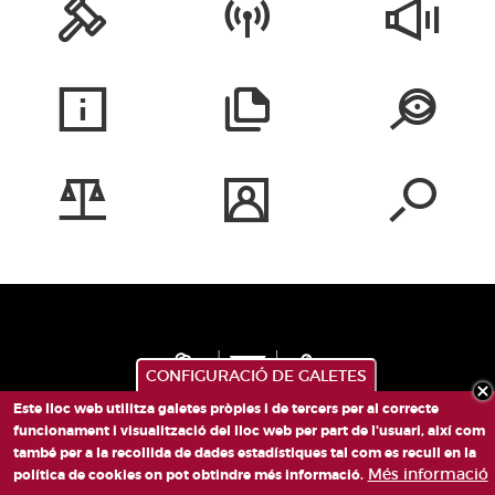
CONFIGURACIÓ DE GALETES
Este lloc web utilitza galetes pròpies i de tercers per al correcte
funcionament i visualització del lloc web per part de l'usuari, així com
també per a la recollida de dades estadístiques tal com es recull en la
PLAÇA DE SANT LLORENÇ, 4 VALÈNCIA 46003
Més informació
política de cookies on pot obtindre més informació.
TELÈFON: 963188000