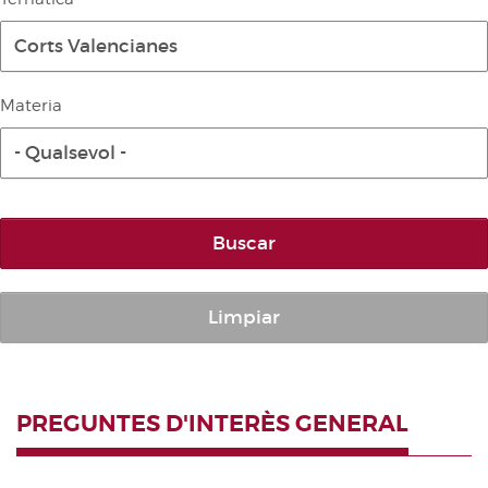
Diari de la Diputació Permanent
Corts Valencianes
Informe BOC
Publicacions no oficials
Materia
Anuari de Dret Parlamentari
- Qualsevol -
Temes de les Corts Valencianes
Corts Forals
Altres publicacions
Buscar
Informació i venda
Limpiar
PREGUNTES D'INTERÈS GENERAL