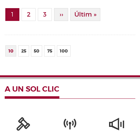
Paginació
1
Page
2
Page
3
Pàgina Següent
››
Última Pàgina
Últim »
Pàgina actual
10
25
50
75
100
A UN SOL CLIC