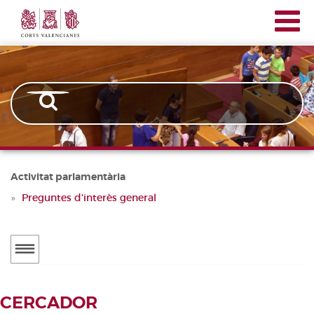
Corts
Vés
Navegación
Valencianes
al
principal
contingut
Activitat parlamentària
Preguntes d'interès general
Menú
secundario
ACTUALITAT
CERCADOR
Notícies
CERCADOR DE TRAMITACIONS