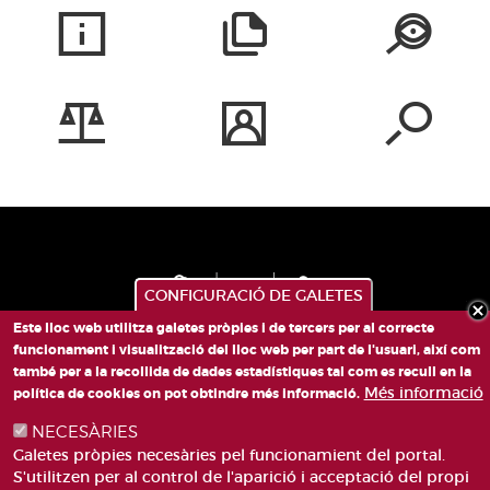
CONFIGURACIÓ DE GALETES
Este lloc web utilitza galetes pròpies i de tercers per al correcte
funcionament i visualització del lloc web per part de l'usuari, així com
també per a la recollida de dades estadístiques tal com es recull en la
PLAÇA DE SANT LLORENÇ, 4 VALÈNCIA 46003
Més informació
política de cookies on pot obtindre més informació.
TELÈFON: 963188000
NECESÀRIES
CORREU
Galetes pròpies necesàries pel funcionamient del portal.
S'utilitzen per al control de l'aparició i acceptació del propi