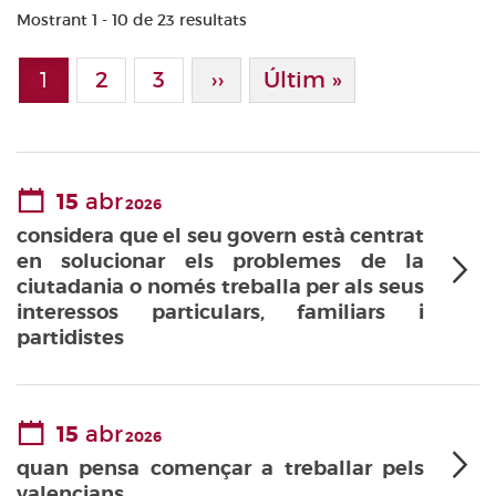
Mostrant 1 - 10 de 23 resultats
Paginació
1
Page
2
Page
3
Pàgina Següent
››
Última Pàgina
Últim »
Pàgina actual
15
abr
2026
considera que el seu govern està centrat
en solucionar els problemes de la
ciutadania o només treballa per als seus
interessos particulars, familiars i
partidistes
15
abr
2026
quan pensa començar a treballar pels
valencians