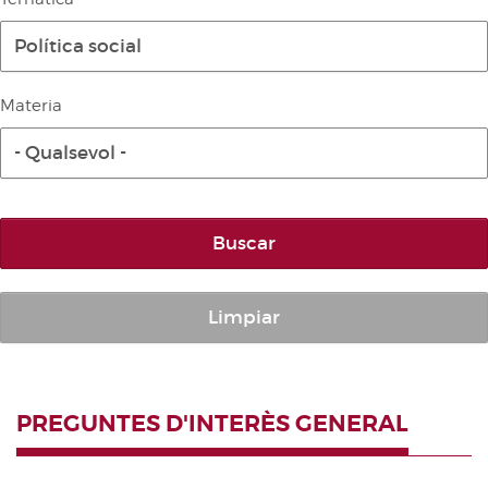
Diari de la Diputació Permanent
Política social
Informe BOC
Publicacions no oficials
Materia
Anuari de Dret Parlamentari
- Qualsevol -
Temes de les Corts Valencianes
Corts Forals
Altres publicacions
Buscar
Informació i venda
Limpiar
PREGUNTES D'INTERÈS GENERAL