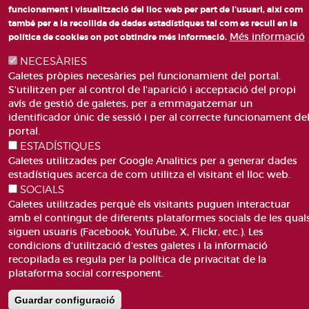
funcionament i visualització del lloc web per part de l'usuari, així com
també per a la recollida de dades estadístiques tal com es recull en la
PLAÇA DE SANT LLORENÇ, 4 VALÈNCIA 46003
Més informació
política de cookies on pot obtindre més informació.
TELÈFON: 963188000
NECESÀRIES
CORREU
Galetes pròpies necesàries pel funcionamient del portal.
S'utilitzen per al control de l'aparició i acceptació del propi
avís de gestió de galetes, per a emmagatzemar un
identificador únic de sessió i per al correcte funcionament de
portal.
ESTADÍSTIQUES
ACCESIBILITAT
AVÍS LEGAL
Galetes utilitzades per Google Analitics per a generar dades
Pie
estadístiques acerca de com utilitza el visitant el lloc web.
CANAL DE DENÚNCIES
CONTACTEU
de
SOCIALS
GLOSSARI
PREGUNTES FREQÜENTS
página
Galetes utilitzades perquè els visitants puguen interactuar
MAPA WEB
POLÍTICA DE GALETES
amb el contingut de diferents plataformes socials de les qual
siguen usuaris (Facebook, YouTube, X, Flickr, etc.). Les
condicions d'utilització d'estes galetes i la informació
recopilada es regula per la política de privacitat de la
plataforma social corresponent.
Guardar configuració