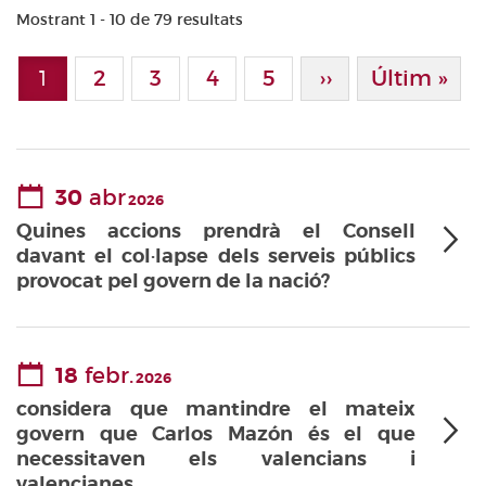
Mostrant 1 - 10 de 79 resultats
Paginació
1
Page
2
Page
3
Page
4
Page
5
Pàgina Següen
››
Última Pà
Últim »
Pàgina actual
30
abr
2026
Quines accions prendrà el Consell
davant el col·lapse dels serveis públics
provocat pel govern de la nació?
18
febr.
2026
considera que mantindre el mateix
govern que Carlos Mazón és el que
necessitaven els valencians i
valencianes