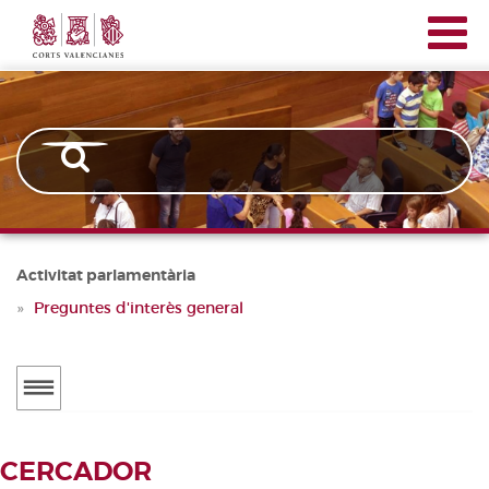
Corts
Vés
Navegación
Valencianes
al
principal
contingut
Activitat parlamentària
Preguntes d'interès general
Menú
secundario
ACTUALITAT
CERCADOR
Notícies
CERCADOR DE TRAMITACIONS