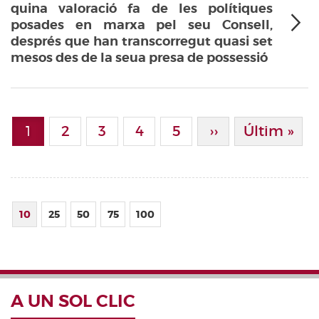
quina valoració fa de les polítiques
posades en marxa pel seu Consell,
després que han transcorregut quasi set
mesos des de la seua presa de possessió
Paginació
1
Page
2
Page
3
Page
4
Page
5
Pàgina Següen
››
Última Pà
Últim »
Pàgina actual
10
25
50
75
100
A UN SOL CLIC