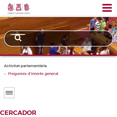
Corts
Vés
Navegación
Valencianes
al
principal
contingut
Activitat parlamentària
Preguntes d'interès general
Menú
secundario
ACTUALITAT
CERCADOR
Notícies
CERCADOR DE TRAMITACIONS