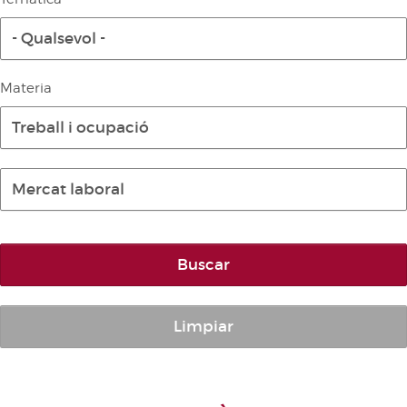
Diari de la Diputació Permanent
- Qualsevol -
Informe BOC
Publicacions no oficials
Materia
Anuari de Dret Parlamentari
Treball i ocupació
Temes de les Corts Valencianes
Corts Forals
Mercat laboral
Altres publicacions
Informació i venda
Buscar
Limpiar