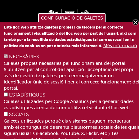
CONFIGURACIÓ DE GALETES
Este lloc web utilitza galetes pròpies i de tercers per al correcte
funcionament i visualització del lloc web per part de l'usuari, així com
també per a la recollida de dades estadístiques tal com es recull en la
PLAÇA DE SANT LLORENÇ, 4 VALÈNCIA 46003
Més informació
política de cookies on pot obtindre més informació.
TELÈFON: 963188000
CORREU
NECESÀRIES
Galetes pròpies necesàries pel funcionamient del portal.
S'utilitzen per al control de l'aparició i acceptació del propi
avís de gestió de galetes, per a emmagatzemar un
identificador únic de sessió i per al correcte funcionament de
portal.
ESTADÍSTIQUES
ACCESIBILITAT
AVÍS LEGAL
Galetes utilitzades per Google Analitics per a generar dades
Pie
estadístiques acerca de com utilitza el visitant el lloc web.
CANAL DE DENÚNCIES
CONTACTEU
de
SOCIALS
GLOSSARI
PREGUNTES FREQÜENTS
página
Galetes utilitzades perquè els visitants puguen interactuar
MAPA WEB
POLÍTICA DE GALETES
amb el contingut de diferents plataformes socials de les qual
siguen usuaris (Facebook, YouTube, X, Flickr, etc.). Les