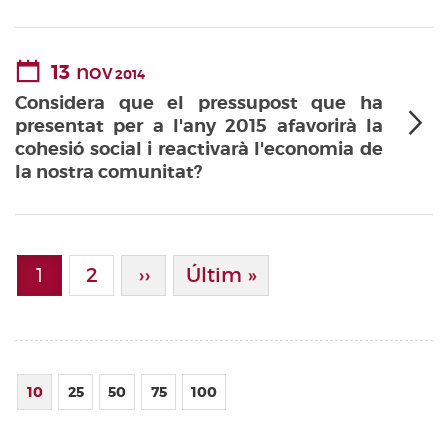
13
nov
2014
Considera que el pressupost que ha
presentat per a l'any 2015 afavorirà la
cohesió social i reactivarà l'economia de
la nostra comunitat?
Paginació
1
Page
2
Pàgina Següent
››
Última Pàgina
Últim »
Pàgina actual
10
25
50
75
100