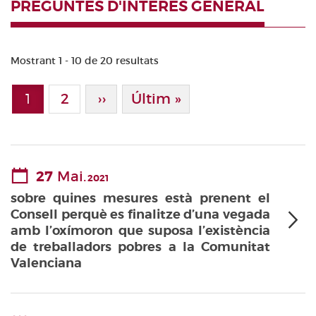
PREGUNTES D'INTERÈS GENERAL
Mostrant 1 - 10 de 20 resultats
Paginació
1
Page
2
Pàgina Següent
››
Última Pàgina
Últim »
Pàgina actual
27
Mai.
2021
sobre quines mesures està prenent el
Consell perquè es finalitze d’una vegada
amb l’oxímoron que suposa l’existència
de treballadors pobres a la Comunitat
Valenciana