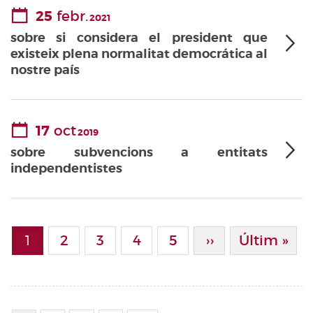
25
febr.
2021
sobre si considera el president que
existeix plena normalitat democrática al
nostre país
17
oct
2019
sobre subvencions a entitats
independentistes
Paginació
1
Page
2
Page
3
Page
4
Page
5
Pàgina Següen
››
Última Pà
Últim »
Pàgina actual