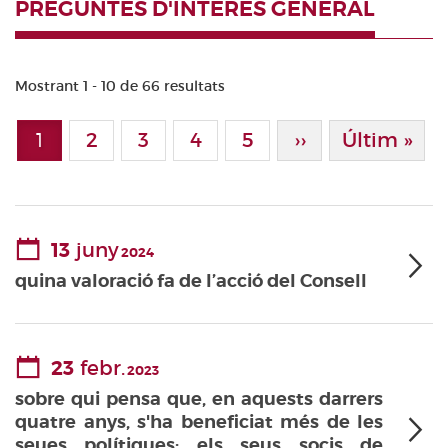
PREGUNTES D'INTERÈS GENERAL
Mostrant 1 - 10 de 66 resultats
Paginació
1
Page
2
Page
3
Page
4
Page
5
Pàgina Següen
››
Última Pà
Últim »
Pàgina actual
13
juny
2024
quina valoració fa de l’acció del Consell
23
febr.
2023
sobre qui pensa que, en aquests darrers
quatre anys, s'ha beneficiat més de les
seues polítiques: els seus socis de