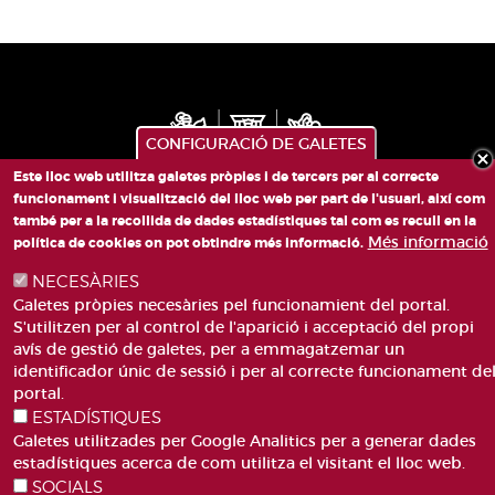
CONFIGURACIÓ DE GALETES
Este lloc web utilitza galetes pròpies i de tercers per al correcte
funcionament i visualització del lloc web per part de l'usuari, així com
PLAÇA DE SANT LLORENÇ, 4 VALÈNCIA 46003
també per a la recollida de dades estadístiques tal com es recull en la
Més informació
política de cookies on pot obtindre més informació.
TELÈFON: 963188000
CORREU
NECESÀRIES
Galetes pròpies necesàries pel funcionamient del portal.
S'utilitzen per al control de l'aparició i acceptació del propi
avís de gestió de galetes, per a emmagatzemar un
identificador únic de sessió i per al correcte funcionament de
portal.
ESTADÍSTIQUES
ACCESIBILITAT
AVÍS LEGAL
Galetes utilitzades per Google Analitics per a generar dades
Pie
CANAL DE DENÚNCIES
CONTACTEU
estadístiques acerca de com utilitza el visitant el lloc web.
de
GLOSSARI
PREGUNTES FREQÜENTS
SOCIALS