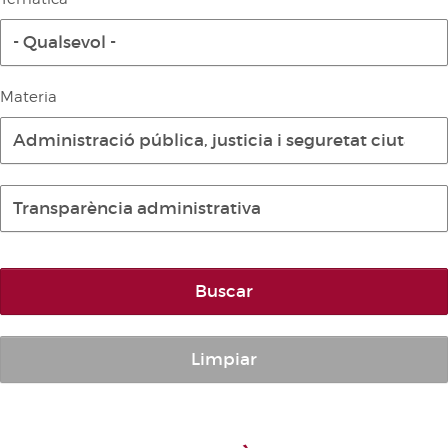
Diari de la Diputació Permanent
- Qualsevol -
Informe BOC
Publicacions no oficials
Materia
Anuari de Dret Parlamentari
Administració pública, justicia i seguretat ciutada
Temes de les Corts Valencianes
Corts Forals
Transparència administrativa
Altres publicacions
Informació i venda
Buscar
Limpiar