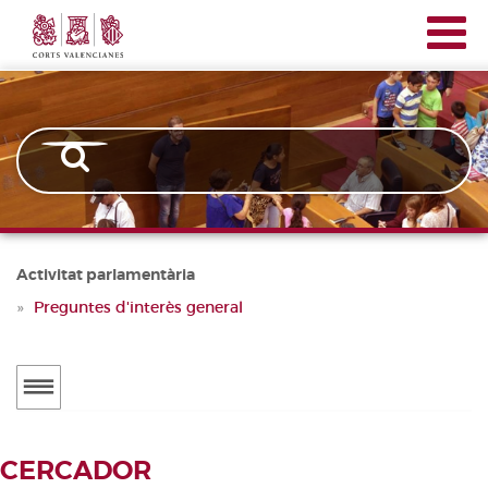
Corts
Vés
Navegación
Valencianes
al
principal
contingut
Activitat parlamentària
Preguntes d'interès general
Menú
secundario
ACTUALITAT
CERCADOR
Notícies
CERCADOR DE TRAMITACIONS