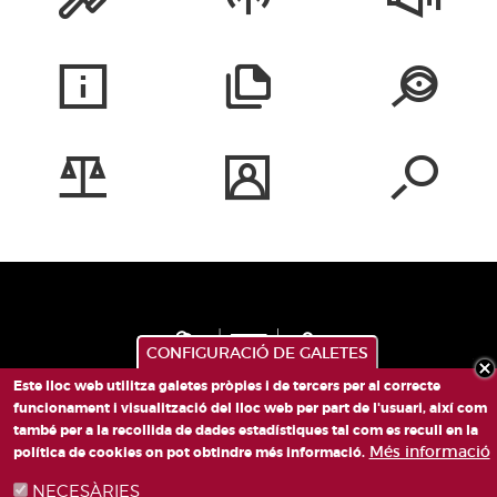
CONFIGURACIÓ DE GALETES
Este lloc web utilitza galetes pròpies i de tercers per al correcte
funcionament i visualització del lloc web per part de l'usuari, així com
també per a la recollida de dades estadístiques tal com es recull en la
PLAÇA DE SANT LLORENÇ, 4 VALÈNCIA 46003
Més informació
política de cookies on pot obtindre més informació.
TELÈFON: 963188000
NECESÀRIES