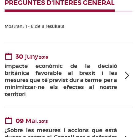
PREGUNTES D'INTERÈS GENERAL
Mostrant 1 - 8 de 8 resultats
30
juny
2016
impacte econòmic de la decisió
británica favorable al brexit i les
mesures que té previst dur a terme per a
minimitzar-ne els efectes al nostre
territori
09
Mai.
2013
¿Sobre les mesures i accions que està