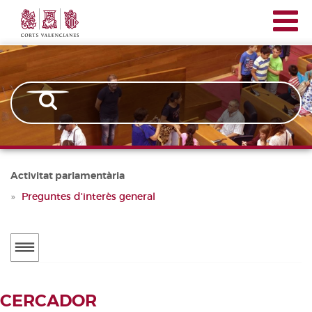
Corts
Vés
Navegación
Valencianes
al
principal
contingut
Activitat parlamentària
Preguntes d'interès general
Menú
secundario
ACTUALITAT
CERCADOR
Notícies
CERCADOR DE TRAMITACIONS