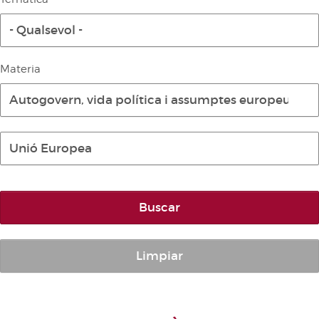
Diari de la Diputació Permanent
- Qualsevol -
Informe BOC
Publicacions no oficials
Materia
Anuari de Dret Parlamentari
Autogovern, vida política i assumptes europeus
Temes de les Corts Valencianes
Corts Forals
Unió Europea
Altres publicacions
Informació i venda
Buscar
Limpiar