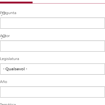
Agenda
ARXIU AUDIOVISUAL
Canal Corts
Pregunta
INICIATIVES LEGISLATIVES
Sala de premsa
CRONOGRAMA LEGISLATIU
LLEIS APROVADES
Autor
PREGUNTES D'INTERÈS GENERAL
RESOLUCIONS APROVADES
DECLARACIONS INSTITUCIONALS
Legislatura
DEBATS
- Qualsevol -
SERVEIS D'INFORMACIÓ
Arxiu
PUBLICACIONS
Año
Biblioteca
Butlletí Oficial de les Corts
ESTADÍSTIQUES PARLAMENTÀRIES
Documentació
Diari de Sessions del Ple
PROJECTES D’ACTES LEGISLATIUS UNIÓ EUROPEA
Diari de Sessions de comissions
Temática