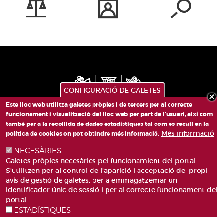
CONFIGURACIÓ DE GALETES
Este lloc web utilitza galetes pròpies i de tercers per al correcte
funcionament i visualització del lloc web per part de l'usuari, així com
PLAÇA DE SANT LLORENÇ, 4 VALÈNCIA 46003
també per a la recollida de dades estadístiques tal com es recull en la
Més informació
política de cookies on pot obtindre més informació.
TELÈFON: 963188000
CORREU
NECESÀRIES
Galetes pròpies necesàries pel funcionamient del portal.
S'utilitzen per al control de l'aparició i acceptació del propi
avís de gestió de galetes, per a emmagatzemar un
identificador únic de sessió i per al correcte funcionament de
portal.
ESTADÍSTIQUES