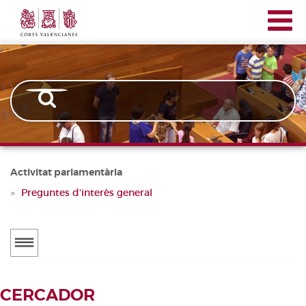
Corts
Vés
Navegación
Valencianes
al
principal
contingut
Activitat parlamentària
Preguntes d'interès general
Menú
secundario
ACTUALITAT
CERCADOR
Notícies
CERCADOR DE TRAMITACIONS