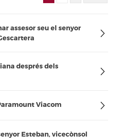
ar assesor seu el senyor
 Gescartera
iana després dels
l Paramount Viacom
senyor Esteban, vicecònsol