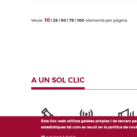
10
Veure
25
50
75
100
elements per pàgina
A UN SOL CLIC
Este lloc web utilitza galetes pròpies i de tercers p
estadístiques tal com es recull en la política de co