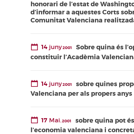
honorari de l’estat de Washingt
d’informar a aquestes Corts sobr
Comunitat Valenciana realitzada
14
juny
Sobre quina és l’o
2001
constituir l’Acadèmia Valencian
14
juny
sobre quines prop
2001
Valenciana per als propers anys
17
Mai.
sobre quina pot és
2001
l’economia valenciana i concreta