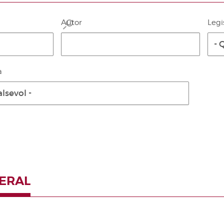
Autor
Legi
- 
a
lsevol -
NERAL
Paginació