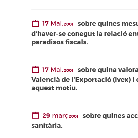
17
Mai.
sobre quines mesur
2001
d’haver-se conegut la relació e
paradisos fiscals.
17
Mai.
sobre quina valorac
2001
Valencià de l’Exportació (Ivex) i
aquest motiu.
29
març
sobre quines acci
2001
sanitària.