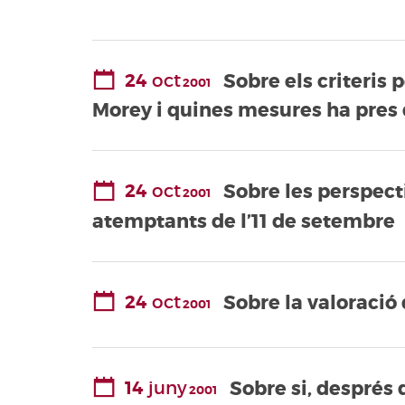
Valencianes
Corts Forals
Altres
24
oct
Sobre els criteris
2001
publicacions
Morey i quines mesures ha pres 
Informació i
venda
24
oct
Sobre les perspec
2001
atemptants de l’11 de setembre
24
oct
Sobre la valoraci
2001
14
juny
Sobre si, després
2001