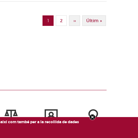
1
Page
2
Pàgina Següent
››
Última Pàgina
Últim »
Pàgina actual
, així com també per a la recollida de dades