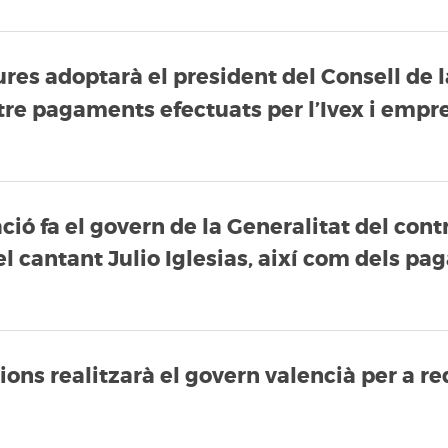
es adoptarà el president del Consell de l
ntre pagaments efectuats per l’Ivex i emp
ió fa el govern de la Generalitat del contr
 el cantant Julio Iglesias, així com dels p
ons realitzarà el govern valencià per a red