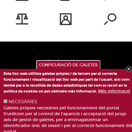
CONFIGURACIÓ DE GALETES
Este lloc web utilitza galetes pròpies i de tercers per al correcte
funcionament i visualització del lloc web per part de l'usuari, així com
també per a la recollida de dades estadístiques tal com es recull en la
PLAÇA DE SANT LLORENÇ, 4 VALÈNCIA 46003
Més informació
política de cookies on pot obtindre més informació.
TELÈFON: 963188000
NECESÀRIES
CORREU
Galetes pròpies necesàries pel funcionamient del portal.
S'utilitzen per al control de l'aparició i acceptació del propi
avís de gestió de galetes, per a emmagatzemar un
identificador únic de sessió i per al correcte funcionament de
portal.