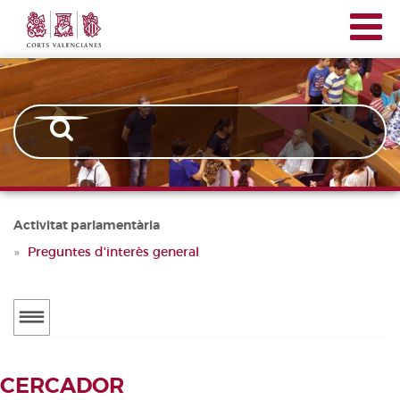
Corts
Vés
Navegación
Valencianes
al
principal
contingut
Activitat parlamentària
Preguntes d'interès general
Menú
secundario
ACTUALITAT
CERCADOR
Notícies
CERCADOR DE TRAMITACIONS