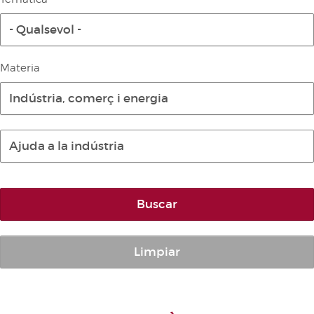
Diari de la Diputació Permanent
- Qualsevol -
Informe BOC
Publicacions no oficials
Materia
Anuari de Dret Parlamentari
Indústria, comerç i energia
Temes de les Corts Valencianes
Corts Forals
Ajuda a la indústria
Altres publicacions
Informació i venda
Buscar
Limpiar