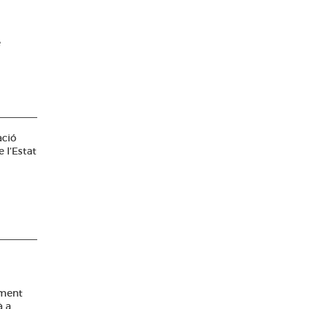
e
ació
 l’Estat
iment
à a