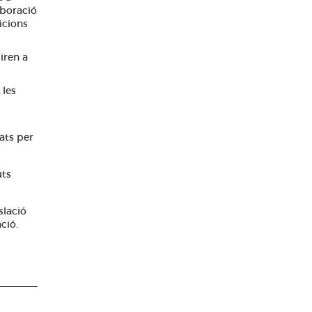
laboració
icions
ïren a
 les
ats per
uts
slació
ció.