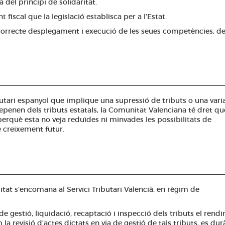
 del principi de solidaritat.
fiscal que la legislació establisca per a l’Estat.
correcte desplegament i execució de les seues competències, d
utari espanyol que implique una supressió de tributs o una vari
penen dels tributs estatals, la Comunitat Valenciana té dret que
què esta no veja reduïdes ni minvades les possibilitats de
 creixement futur.
litat s’encomana al Servici Tributari Valencià, en règim de
e gestió, liquidació, recaptació i inspecció dels tributs el rend
 la revisió d’actes dictats en via de gestió de tals tributs, es dur