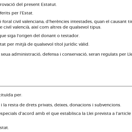
provació del present Estatut.
erits per l'Estat.
 foral civil valenciana, d'herències intestades, quan el causant t
e civil valencià, així com altres de qualsevol tipus.
que siga l'origen del donant o testador.
tat per mitjà de qualsevol títol jurídic vàlid.
seua administració, defensa i conservació, seran regulats per Lle
ituïda per:
 la resta de drets privats, deixes, donacions i subvencions.
pecials d’acord amb el que establisca la Llei prevista a l’article 
stat.