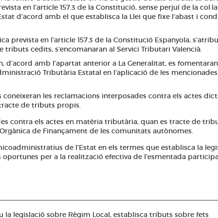
vista en l’article 157.3 de la Constitució, sense perjuí de la col·
tat d’acord amb el que establisca la Llei que fixe l’abast i cond
a prevista en l’article 157.3 de la Constitució Espanyola, s’atribu
 tributs cedits, s’encomanaran al Servici Tributari Valencià.
n, d’acord amb l’apartat anterior a La Generalitat, es fomentaran
dministració Tributària Estatal en l’aplicació de les mencionades
coneixeran les reclamacions interposades contra els actes dict
racte de tributs propis.
 contra els actes en matèria tributària, quan es tracte de trib
lei Orgànica de Finançament de les comunitats autònomes.
icoadministratius de l’Estat en els termes que establisca la legi
 oportunes per a la realització efectiva de l’esmentada participa
eu la legislació sobre Règim Local, establisca tributs sobre fets