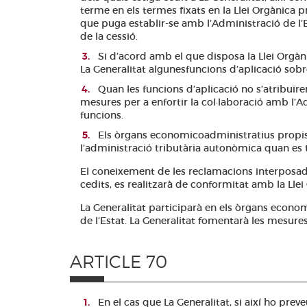
terme en els termes fixats en la Llei Orgànica pre
que puga establir-se amb l’Administració de l’Es
de la cessió.
Si d’acord amb el que disposa la Llei Orgànic
La Generalitat algunesfuncions d’aplicació sobre
Quan les funcions d’aplicació no s’atribuïre
mesures per a enfortir la col·laboració amb l’A
funcions.
Els òrgans economicoadministratius propis 
l’administració tributària autonòmica quan es t
El coneixement de les reclamacions interposades
cedits, es realitzarà de conformitat amb la L
La Generalitat participarà en els òrgans econom
de l’Estat. La Generalitat fomentarà les mesures
ARTICLE 70
En el cas que La Generalitat, si així ho prev