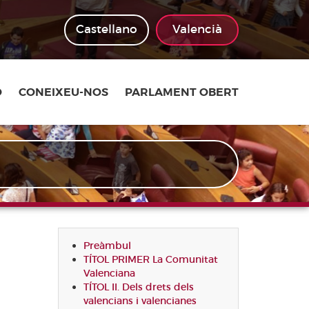
Castellano
Valencià
Ó
CONEIXEU-NOS
PARLAMENT OBERT
Preàmbul
TÍTOL PRIMER La Comunitat
Valenciana
TÍTOL II. Dels drets dels
valencians i valencianes