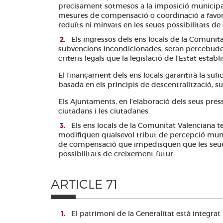
precisament sotmesos a la imposició municipal pe
mesures de compensació o coordinació a favor 
reduïts ni minvats en les seues possibilitats de
Els ingressos dels ens locals de la Comunita
subvencions incondicionades, seran percebudes a
criteris legals que la legislació de l’Estat esta
El finançament dels ens locals garantirà la su
basada en els principis de descentralització, su
Els Ajuntaments, en l’elaboració dels seus pres
ciutadans i les ciutadanes.
Els ens locals de la Comunitat Valenciana te
modifiquen qualsevol tribut de percepció muni
de compensació que impedisquen que les seues 
possibilitats de creixement futur.
ARTICLE 71
El patrimoni de la Generalitat està integrat 