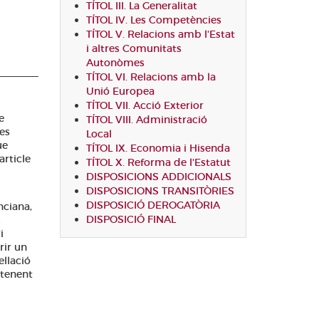
TÍTOL III. La Generalitat
TÍTOL IV. Les Competències
TÍTOL V. Relacions amb l'Estat
i altres Comunitats
Autonòmes
TÍTOL VI. Relacions amb la
Unió Europea
TÍTOL VII. Acció Exterior
e
TÍTOL VIII. Administració
es
Local
ue
TÍTOL IX. Economia i Hisenda
article
TÍTOL X. Reforma de l'Estatut
DISPOSICIONS ADDICIONALS
DISPOSICIONS TRANSITÒRIES
DISPOSICIÓ DEROGATÒRIA
nciana,
DISPOSICIÓ FINAL
s
i
rir un
ellació
atenent