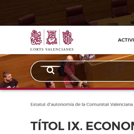
Corts
Vés
al
contingut
Valencianes
Navegación
ACTIV
principal
Estatut d'autonomía de la Comunitat Valenciana
TÍTOL IX. ECONO