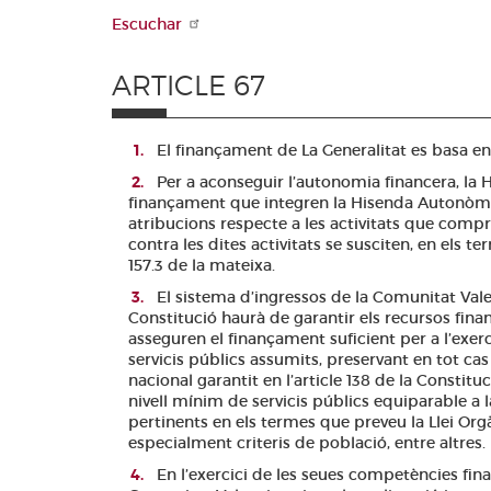
Escuchar
ARTICLE 67
El finançament de La Generalitat es basa en e
Per a aconseguir l’autonomia financera, la 
finançament que integren la Hisenda Autonòm
atribucions respecte a les activitats que compre
contra les dites activitats se susciten, en els t
157.3 de la mateixa.
El sistema d’ingressos de la Comunitat Valen
Constitució haurà de garantir els recursos fina
asseguren el finançament suficient per a l’exer
servicis públics assumits, preservant en tot cas l
nacional garantit en l’article 138 de la Constitu
nivell mínim de servicis públics equiparable a l
pertinents en els termes que preveu la Llei Orgà
especialment criteris de població, entre altres.
En l’exercici de les seues competències financ