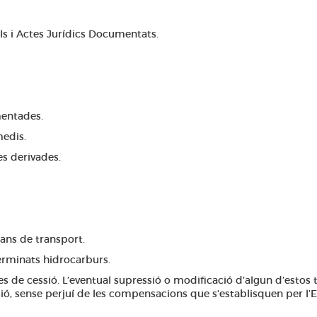
s i Actes Jurídics Documentats.
mentades.
medis.
es derivades.
ans de transport.
erminats hidrocarburs.
s de cessió. L’eventual supressió o modificació d’algun d’estos t
sió, sense perjuí de les compensacions que s’establisquen per l’E