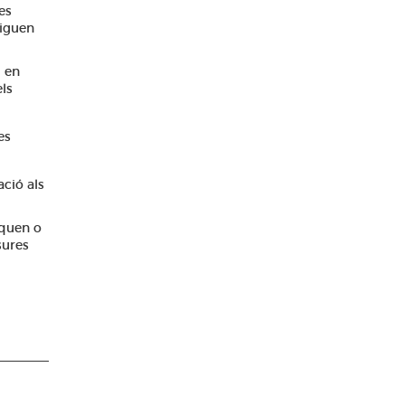
es
siguen
i en
ls
es
ació als
squen o
sures