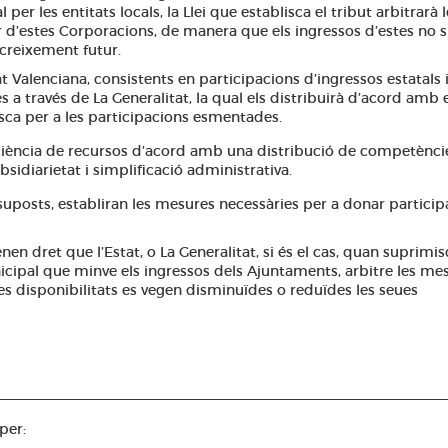
r les entitats locals, la Llei que establisca el tribut arbitrarà l
d’estes Corporacions, de manera que els ingressos d’estes no 
 creixement futur.
t Valenciana, consistents en participacions d’ingressos estatals 
 través de La Generalitat, la qual els distribuirà d’acord amb e
blisca per a les participacions esmentades.
ficiència de recursos d’acord amb una distribució de competènci
bsidiarietat i simplificació administrativa.
suposts, establiran les mesures necessàries per a donar particip
nen dret que l’Estat, o La Generalitat, si és el cas, quan suprimi
cipal que minve els ingressos dels Ajuntaments, arbitre les me
disponibilitats es vegen disminuïdes o reduïdes les seues
per: