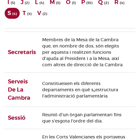
I
J
L
M
O
P
Q
R
(5)
(2)
(4)
(5)
(1)
(10)
(2)
(4)
S
T
V
(4)
(3)
(2)
Membres de la Mesa de la Cambra
que, en nombre de dos, són elegits
Secretaris
per aquesta i realitzen funcions
d'ajuda al President i a la Mesa, així
com altres de direcció de la Cambra.
Serveis
Constitueixen els diferents
De La
departaments en què s¿estructura
l'administració parlamentària.
Cambra
Reunió d'un òrgan parlamentari fins
Sessió
que s'esgota l'ordre del dia.
En les Corts Valencianes els portaveus