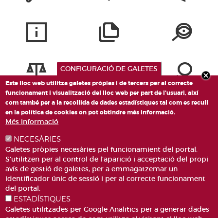
CONFIGURACIÓ DE GALETES
Este lloc web utilitza galetes pròpies i de tercers per al correcte
funcionament i visualització del lloc web per part de l'usuari, així
com també per a la recollida de dades estadístiques tal com es recull
en la política de cookies on pot obtindre més informació.
Més informació
NECESÀRIES
Galetes pròpies necesàries pel funcionamient del portal.
S'utilitzen per al control de l'aparició i acceptació del propi
avís de gestió de galetes, per a emmagatzemar un
identificador únic de sessió i per al correcte funcionament
PLAÇA DE SANT LLORENÇ, 4 VALÈNCIA 46003
del portal.
ESTADÍSTIQUES
TELÈFON: 963188000
Galetes utilitzades per Google Analitics per a generar dades
CORREU